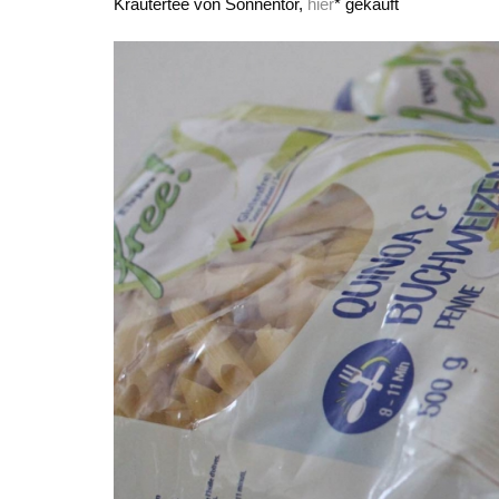
Kräutertee von Sonnentor,
hier
* gekauft