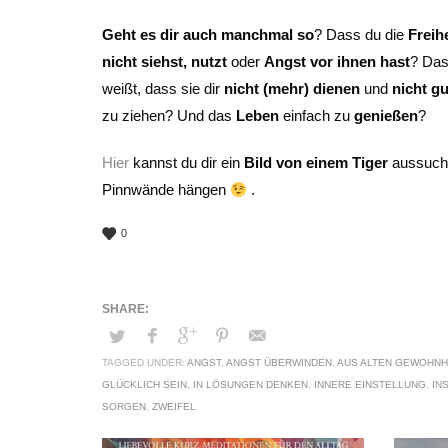
Geht es dir auch manchmal so
? Dass du die
Freih
nicht siehst, nutzt
oder
Angst vor ihnen hast
? Das
weißt, dass sie dir
nicht (mehr) dienen
und
nicht gu
zu ziehen? Und das
Leben
einfach zu
genießen
?
Hier
kannst du dir ein
Bild von einem Tiger
aussuche
Pinnwände hängen
.
0
TAGGED UNDER:
ANGST
,
ANGST ÜBERWINDEN
,
AUS ALTEN GEWOHNH
GLÜCKLICH SEIN
,
IN LÖSUNGEN DENKEN
,
INNERE EINSTELLUNG
,
IN
SORGEN
,
ZWEIFEL