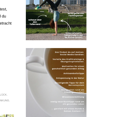
test,
l du
etracht
LÜCK
,
ÄNKUNG
,