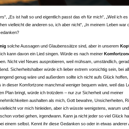
s“, „Es ist halt so und eigentlich passt das eh für mich“, „Weil ich e
en vielleicht die anderen so, ich aber nicht“, „In meinem Leben war 
 Gedanken?
nig
solche Aussagen und Glaubenssätze sind, aber in unserem
Kop
 ich kann davon ein Lied singen. Würde es nach meiner
Komfortzon
en. Nicht viel Neues ausprobieren, weil mühsam, umständlich, gerad
nd. Sicherheitshalber würde ich lieber extrem vorsichtig sein, bei a
ngend genug wäre und außerdem sollte ich nicht aufs Glück hoffen,
s in dieser Komfortzone manchmal weniger bequem wäre, weil das 
n Plan bringt, würde ich trotzdem – nur zur Sicherheit und meiner
nehmlichkeiten aushalten als mich, Gott bewahre, Unsicherheiten, R
vielleicht vor mich hinleiden, aber ich wüsste wenigstens, warum un
chon vorbei gehen, irgendwann. Kann ja nicht jeder so viel Glück h
s bei einem selbst. Kennt ihr diese Gedanken so oder in etwas anderer 