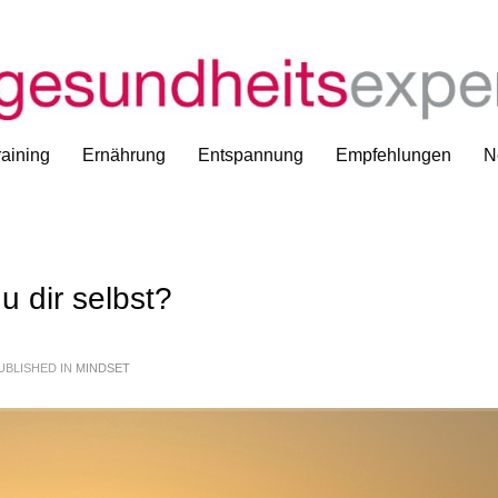
Wieviel F
aining
Ernährung
Entspannung
Empfehlungen
N
u dir selbst?
UBLISHED IN
MINDSET