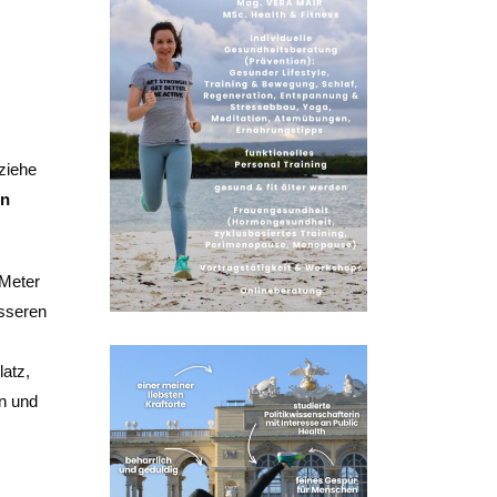
ziehe
in
 Meter
esseren
latz,
in und