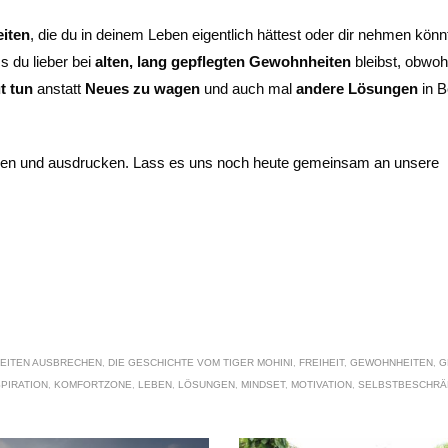
eiten
, die du in deinem Leben eigentlich hättest oder dir nehmen könn
s du lieber bei
alten, lang gepflegten Gewohnheiten
bleibst, obwoh
t tun
anstatt
Neues zu wagen
und auch mal
andere Lösungen
in B
n und ausdrucken. Lass es uns noch heute gemeinsam an unsere
EITEN AUSBRECHEN
,
DIE GESCHICHTE VOM TIGER MOHINI
,
FREIHEIT
,
GEWOHNHEITEN
,
G
SPIRATION
,
KOMFORTZONE
,
LEBEN
,
LÖSUNGEN
,
MINDSET
,
MOTIVATION
,
SELBSTBESCHR