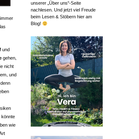
unserer „Über uns“-Seite
nachlesen. Und jetzt viel Freude
beim Lesen & Stöbern hier am
s immer
Blog!
das
f
und
e
gehen,
e nicht
llem, und
 denn
Leben
isiken
d könnte
aben wie
Art