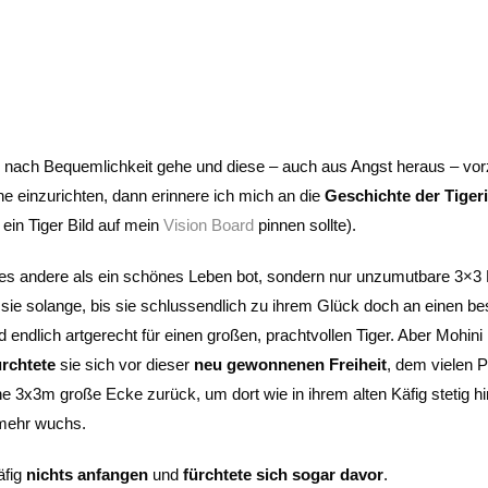
h nach Bequemlichkeit gehe und diese – auch aus Angst heraus – vor
e einzurichten, dann erinnere ich mich an die
Geschichte der Tiger
ein Tiger Bild auf mein
Vision Board
pinnen sollte).
alles andere als ein schönes Leben bot, sondern nur unzumutbare 3×3
te sie solange, bis sie schlussendlich zu ihrem Glück doch an einen b
 endlich artgerecht für einen großen, prachtvollen Tiger. Aber Mohini
ürchtete
sie sich vor dieser
neu gewonnenen Freiheit
, dem vielen P
 3x3m große Ecke zurück, um dort wie in ihrem alten Käfig stetig h
 mehr wuchs.
äfig
nichts anfangen
und
fürchtete sich sogar davor
.