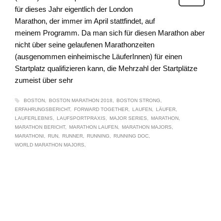
für dieses Jahr eigentlich der London
Marathon, der immer im April stattfindet, auf
meinem Programm. Da man sich für diesen Marathon aber
nicht über seine gelaufenen Marathonzeiten
(ausgenommen einheimische LäuferInnen) für einen
Startplatz qualifizieren kann, die Mehrzahl der Startplätze
zumeist über sehr
BOSTON
BOSTON MARATHON 2018
BOSTON STRONG
ERFAHRUNGSBERICHT
FORWARD TOGETHER
LAUFEN
LÄUFER
LAUFERLEBNIS
LAUFSPORTPRAXIS
MAJOR SERIES
MARATHON
MARATHON BERICHT
MARATHON LAUFEN
MARATHON MAJORS
MARATHONI
RUN
RUNNER
RUNNING
RUNNING DOC
WORLD MARATHON MAJORS