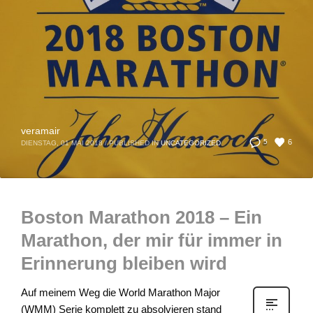
veramair
6
5
DIENSTAG, 01 MAI 2018
/
PUBLISHED IN
UNCATEGORIZED
Boston Marathon 2018 – Ein
Marathon, der mir für immer in
Erinnerung bleiben wird
Auf meinem Weg die World Marathon Major
(WMM) Serie komplett zu absolvieren stand