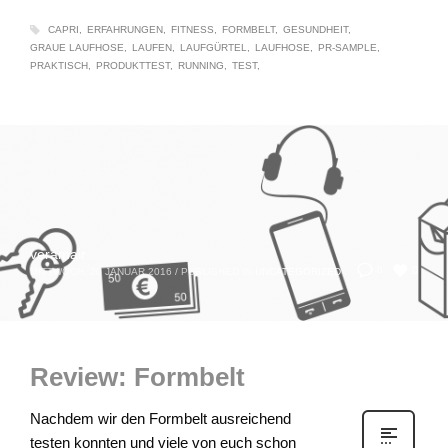
CAPRI
ERFAHRUNGEN
FITNESS
FORMBELT
GESUNDHEIT
GRAUE LAUFHOSE
LAUFEN
LAUFGÜRTEL
LAUFHOSE
PR-SAMPLE
PRAKTISCH
PRODUKTTEST
RUNNING
TEST
veramair
0
0
MITTWOCH, 20 JANUAR 2016
/
PUBLISHED IN
UNCATEGORIZED
Review: Formbelt
Nachdem wir den Formbelt ausreichend
testen konnten und viele von euch schon