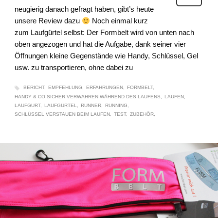
neugierig danach gefragt haben, gibt’s heute
unsere Review dazu
Noch einmal kurz
zum Laufgürtel selbst: Der Formbelt wird von unten nach
oben angezogen und hat die Aufgabe, dank seiner vier
Öffnungen kleine Gegenstände wie Handy, Schlüssel, Gel
usw. zu transportieren, ohne dabei zu
BERICHT
EMPFEHLUNG
ERFAHRUNGEN
FORMBELT
HANDY & CO SICHER VERWAHREN WÄHREND DES LAUFENS
LAUFEN
LAUFGURT
LAUFGÜRTEL
RUNNER
RUNNING
SCHLÜSSEL VERSTAUEN BEIM LAUFEN
TEST
ZUBEHÖR