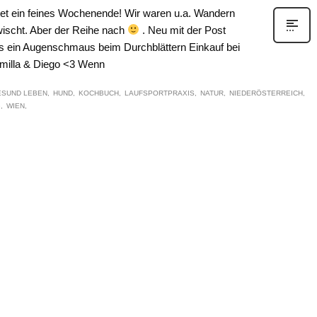
attet ein feines Wochenende! Wir waren u.a. Wandern
wischt. Aber der Reihe nach
. Neu mit der Post
 ein Augenschmaus beim Durchblättern Einkauf bei
Smilla & Diego <3 Wenn
ESUND LEBEN
HUND
KOCHBUCH
LAUFSPORTPRAXIS
NATUR
NIEDERÖSTERREICH
G
WIEN