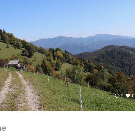
1
0
he