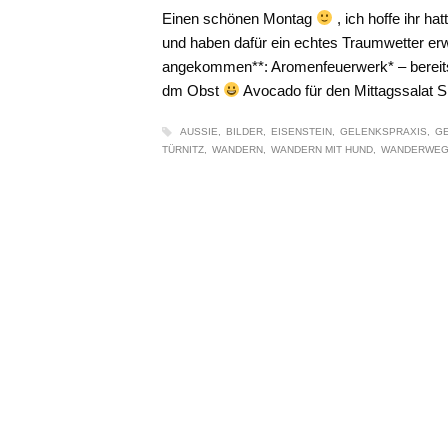
Einen schönen Montag
, ich hoffe ihr h
und haben dafür ein echtes Traumwetter er
angekommen**: Aromenfeuerwerk* – bereits
dm Obst
Avocado für den Mittagssalat 
AUSSIE
BILDER
EISENSTEIN
GELENKSPRAXIS
G
TÜRNITZ
WANDERN
WANDERN MIT HUND
WANDERWE