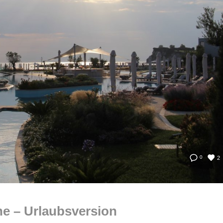
2
0
e – Urlaubsversion