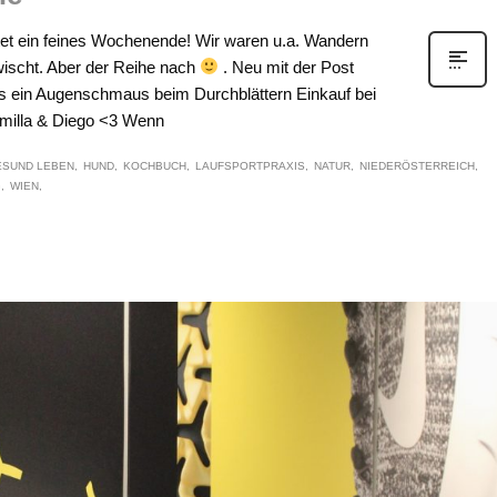
attet ein feines Wochenende! Wir waren u.a. Wandern
wischt. Aber der Reihe nach
. Neu mit der Post
 ein Augenschmaus beim Durchblättern Einkauf bei
Smilla & Diego <3 Wenn
ESUND LEBEN
HUND
KOCHBUCH
LAUFSPORTPRAXIS
NATUR
NIEDERÖSTERREICH
G
WIEN