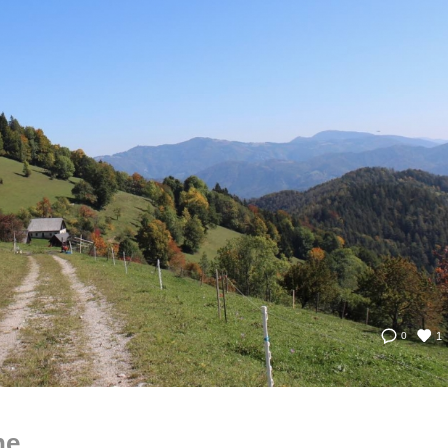
1
0
he