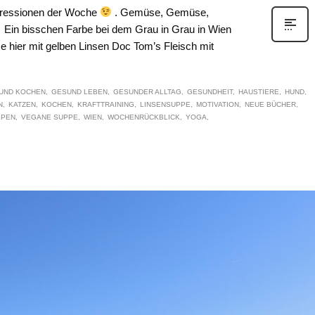
pressionen der Woche
. Gemüse, Gemüse,
in bisschen Farbe bei dem Grau in Grau in Wien
e hier mit gelben Linsen Doc Tom’s Fleisch mit
UND KOCHEN
GESUND LEBEN
GESUNDER ALLTAG
GESUNDHEIT
HAUSTIERE
HUND
N
KATZEN
KOCHEN
KRAFTTRAINING
LINSENSUPPE
MOTIVATION
NEUE BÜCHER
LPEN
VEGANE SUPPE
WIEN
WOCHENRÜCKBLICK
YOGA