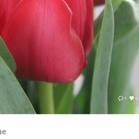
1
0
he