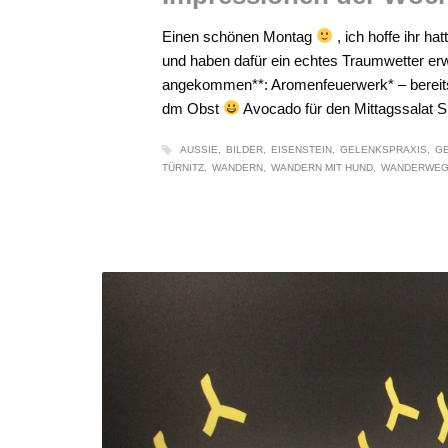
Einen schönen Montag
, ich hoffe ihr h
und haben dafür ein echtes Traumwetter er
angekommen**: Aromenfeuerwerk* – bereits
dm Obst
Avocado für den Mittagssalat 
AUSSIE
BILDER
EISENSTEIN
GELENKSPRAXIS
G
TÜRNITZ
WANDERN
WANDERN MIT HUND
WANDERWE