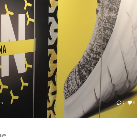
0
0
ED
he