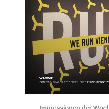
veramair
SONNTAG, 23 APRIL 2017
/
PUBLISHED IN
UNCATEGORIZ
Impressionen der Woc