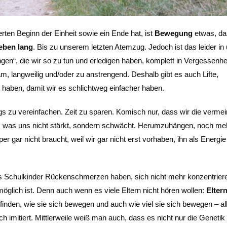
rten Beginn der Einheit sowie ein Ende hat, ist
Bewegung
etwas, da
eben lang
. Bis zu unserem letzten Atemzug. Jedoch ist das leider in
gen“, die wir so zu tun und erledigen haben, komplett in Vergessenhe
m, langweilig und/oder zu anstrengend. Deshalb gibt es auch Lifte,
n haben, damit wir es schlichtweg einfacher haben.
ags zu vereinfachen. Zeit zu sparen. Komisch nur, dass wir die vermein
n, was uns nicht stärkt, sondern schwächt. Herumzuhängen, noch me
 gar nicht braucht, weil wir gar nicht erst vorhaben, ihn als Energie
ts Schulkinder Rückenschmerzen haben, sich nicht mehr konzentrier
möglich ist. Denn auch wenn es viele Eltern nicht hören wollen:
Elter
finden, wie sie sich bewegen und auch wie viel sie sich bewegen – al
itiert. Mittlerweile weiß man auch, dass es nicht nur die Genetik i