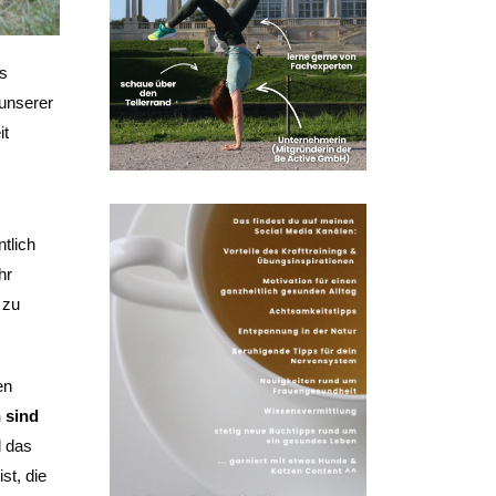
s
 unserer
it
tlich
hr
 zu
en
n sind
l das
st, die