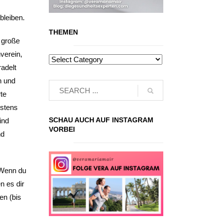
bleiben.
THEMEN
 große
verein,
radelt
n und
te
estens
SCHAU AUCH AUF INSTAGRAM
ind
VORBEI
nd
 Wenn du
n es dir
en (bis