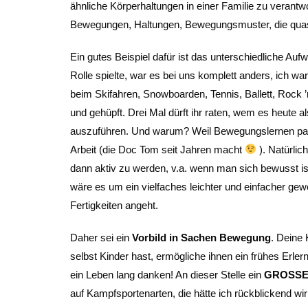
ähnliche Körperhaltungen in einer Familie zu verantwo
Bewegungen, Haltungen, Bewegungsmuster, die quas
Ein gutes Beispiel dafür ist das unterschiedliche A
Rolle spielte, war es bei uns komplett anders, ich w
beim Skifahren, Snowboarden, Tennis, Ballett, Rock ’n 
und gehüpft. Drei Mal dürft ihr raten, wem es heute 
auszuführen. Und warum? Weil Bewegungslernen passie
Arbeit (die Doc Tom seit Jahren macht
). Natürlic
dann aktiv zu werden, v.a. wenn man sich bewusst is
wäre es um ein vielfaches leichter und einfacher 
Fertigkeiten angeht.
Daher sei ein
Vorbild in Sachen Bewegung
. Deine
selbst Kinder hast, ermögliche ihnen ein frühes Er
ein Leben lang danken! An dieser Stelle ein
GROSSES
auf Kampfsportenarten, die hätte ich rückblickend wir