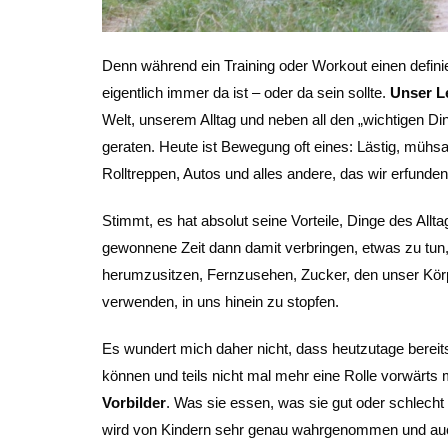
Denn während ein Training oder Workout einen definie
eigentlich immer da ist – oder da sein sollte.
Unser L
Welt, unserem Alltag und neben all den „wichtigen Din
geraten. Heute ist Bewegung oft eines: Lästig, mühsa
Rolltreppen, Autos und alles andere, das wir erfunde
Stimmt, es hat absolut seine Vorteile, Dinge des Allt
gewonnene Zeit dann damit verbringen, etwas zu tu
herumzusitzen, Fernzusehen, Zucker, den unser Körper
verwenden, in uns hinein zu stopfen.
Es wundert mich daher nicht, dass heutzutage berei
können und teils nicht mal mehr eine Rolle vorwärts 
Vorbilder
. Was sie essen, was sie gut oder schlecht 
wird von Kindern sehr genau wahrgenommen und auch im