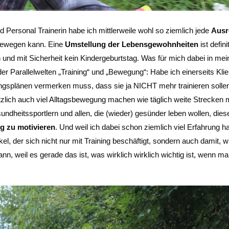
 Personal Trainerin habe ich mittlerweile wohl so ziemlich jede
Ausr
 bewegen kann. Eine
Umstellung der Lebensgewohnheiten
ist defini
nd mit Sicherheit kein Kindergeburtstag. Was für mich dabei in mei
er Parallelwelten „Training“ und „Bewegung“: Habe ich einerseits Klie
ingsplänen vermerken muss, dass sie ja NICHT mehr trainieren sollen
ätzlich auch viel Alltagsbewegung machen wie täglich weite Strecken 
sundheitssportlern und allen, die (wieder) gesünder leben wollen, dies
 zu motivieren
. Und weil ich dabei schon ziemlich viel Erfahrung h
kel, der sich nicht nur mit Training beschäftigt, sondern auch damit, 
nn, weil es gerade das ist, was wirklich wirklich wichtig ist, wenn ma