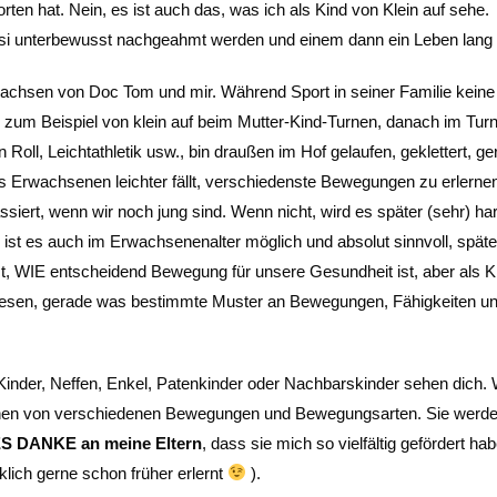
rten hat. Nein, es ist auch das, was ich als Kind von Klein auf sehe.
i unterbewusst nachgeahmt werden und einem dann ein Leben lang 
ufwachsen von Doc Tom und mir. Während Sport in seiner Familie keine
ar zum Beispiel von klein auf beim Mutter-Kind-Turnen, danach im Turn
Roll, Leichtathletik usw., bin draußen im Hof gelaufen, geklettert, ge
als Erwachsenen leichter fällt, verschiedenste Bewegungen zu erlerne
rt, wenn wir noch jung sind. Wenn nicht, wird es später (sehr) har
h ist es auch im Erwachsenenalter möglich und absolut sinnvoll, spät
t, WIE entscheidend Bewegung für unsere Gesundheit ist, aber als K
gewesen, gerade was bestimmte Muster an Bewegungen, Fähigkeiten u
 Kinder, Neffen, Enkel, Patenkinder oder Nachbarskinder sehen dich.
lernen von verschiedenen Bewegungen und Bewegungsarten. Sie werde
 DANKE an meine Eltern
, dass sie mich so vielfältig gefördert hab
klich gerne schon früher erlernt
).