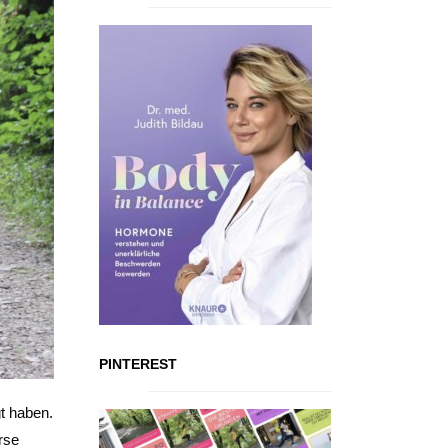
PINTEREST
gt haben.
rse