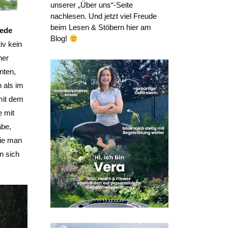
unserer „Über uns“-Seite
nachlesen. Und jetzt viel Freude
beim Lesen & Stöbern hier am
ede
Blog!
tiv kein
ner
nten,
 als im
mit dem
e mit
abe,
wie man
n sich