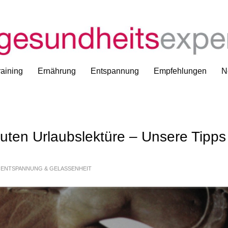
Auf der Suche nach einer guten
aining
Ernährung
Entspannung
Empfehlungen
N
uten Urlaubslektüre – Unsere Tipps
N
ENTSPANNUNG & GELASSENHEIT