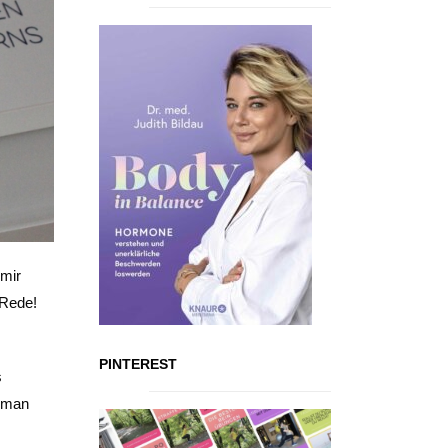
 mir
 Rede!
PINTEREST
s
e man