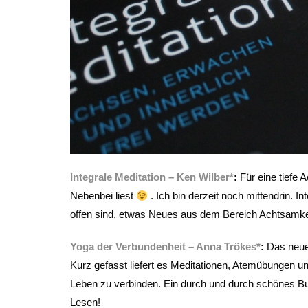
Integrale Meditation – Ken Wilber*
:
Für eine tiefe 
Nebenbei liest
. Ich bin derzeit noch mittendrin. I
offen sind, etwas Neues aus dem Bereich Achtsamkei
Yoga der Verbundenheit – Anna Trökes*
:
Das neue
Kurz gefasst liefert es Meditationen, Atemübungen 
Leben zu verbinden. Ein durch und durch schönes B
Lesen!