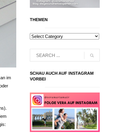
THEMEN
SCHAU AUCH AUF INSTAGRAM
man im
VORBEI
 oder
ns).
 dem
is: