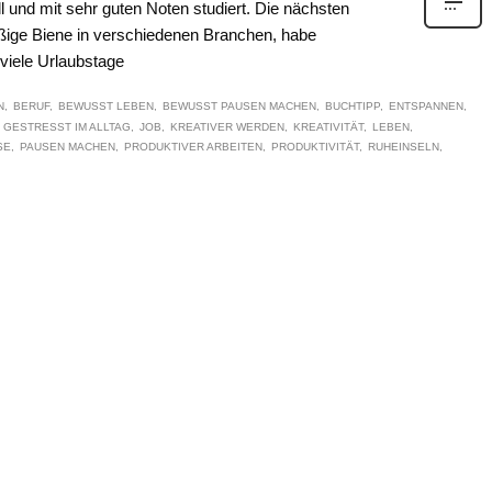
l und mit sehr guten Noten studiert. Die nächsten
eißige Biene in verschiedenen Branchen, habe
viele Urlaubstage
N
BERUF
BEWUSST LEBEN
BEWUSST PAUSEN MACHEN
BUCHTIPP
ENTSPANNEN
GESTRESST IM ALLTAG
JOB
KREATIVER WERDEN
KREATIVITÄT
LEBEN
SE
PAUSEN MACHEN
PRODUKTIVER ARBEITEN
PRODUKTIVITÄT
RUHEINSELN