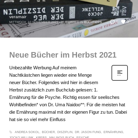
veramair
3
0
MITTWOCH, 10 NOVEMBER 2021
/
PUBLISHED IN
BUCHTIPPS
Neue Bücher im Herbst 2021
Unbezahlte Werbung Auf meinem
Nachtkästchen liegen wieder eine Menge
neuer Bücher. Folgendes wird hier in diesem
Herbst zusätzlich zum Buchclub gelesen: 1.
Ernährung für die Psyche. Richtig essen für seelisches
Wohlbefinden* von Dr. Uma Naidoo**: Für die meisten hat
die Ernährung maximal mit der eigenen Figur zu tun. Dabei
hat sie so viel mehr Einfluss
ANDREA SOKOL
BÜCHER
DISZIPLIN
DR. JASON FUNG
ERNÄHRUNG
JOCKO WILLINK
KREBS
MALINOIS BUCH
PSYCHE