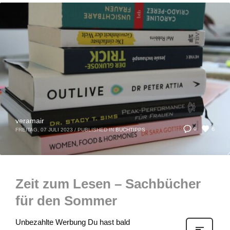
veramair
6
0
FREITAG, 07 JULI 2023
/
PUBLISHED IN
BUCHTIPPS
Zeit zum Lesen – Sachbücher
für den Sommer
Unbezahlte Werbung Du hast bald