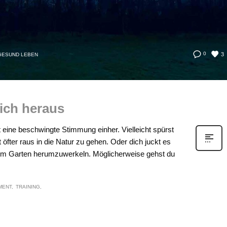
3
0
GESUND LEBEN
dich heraus
t eine beschwingte Stimmung einher. Vielleicht spürst
fter raus in die Natur zu gehen. Oder dich juckt es
 im Garten herumzuwerkeln. Möglicherweise gehst du
MENT
TRAINING