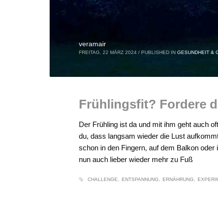
veramair
FREITAG, 22 MÄRZ 2024
/
PUBLISHED IN
GESUNDHEIT & 
Frühlingsfit? Fordere 
Der Frühling ist da und mit ihm geht auch of
du, dass langsam wieder die Lust aufkommt ö
schon in den Fingern, auf dem Balkon oder
nun auch lieber wieder mehr zu Fuß
CHALLENGE
ENTSPANNUNG
ERNÄHRUNG
EXPERI