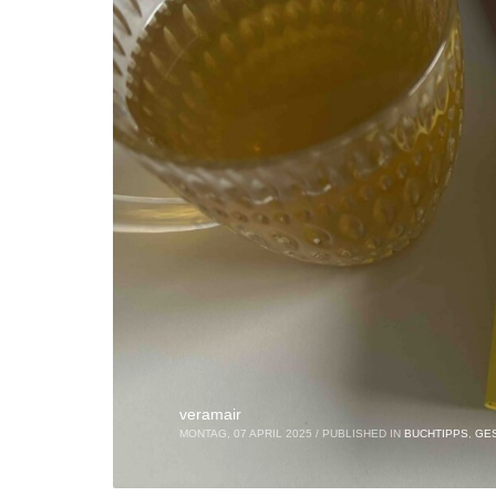
veramair
MONTAG, 07 APRIL 2025
/
PUBLISHED IN
BUCHTIPPS
,
GE