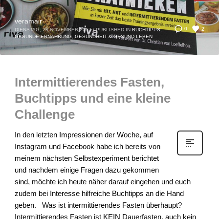
veramair
2
0
DIENSTAG, 28 NOVEMBER 2017
/
PUBLISHED IN
BUCHTIPPS
,
GESUNDE ERNÄHRUNG
,
GESUNDHEIT & GESUND LEBEN
Intermittierendes Fasten,
Buchtipps und eine kleine
Challenge
In den letzten Impressionen der Woche, auf
Instagram und Facebook habe ich bereits von
meinem nächsten Selbstexperiment berichtet
und nachdem einige Fragen dazu gekommen
sind, möchte ich heute näher darauf eingehen und euch
zudem bei Interesse hilfreiche Buchtipps an die Hand
geben. Was ist intermittierendes Fasten überhaupt?
Intermittierendes Fasten ist KEIN Dauerfasten, auch kein