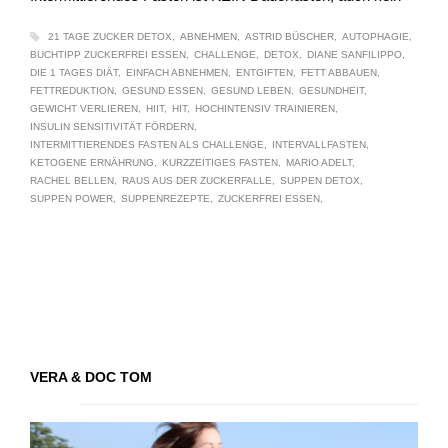
21 TAGE ZUCKER DETOX
ABNEHMEN
ASTRID BÜSCHER
AUTOPHAGIE
BUCHTIPP ZUCKERFREI ESSEN
CHALLENGE
DETOX
DIANE SANFILIPPO
DIE 1 TAGES DIÄT
EINFACH ABNEHMEN
ENTGIFTEN
FETT ABBAUEN
FETTREDUKTION
GESUND ESSEN
GESUND LEBEN
GESUNDHEIT
GEWICHT VERLIEREN
HIIT
HIT
HOCHINTENSIV TRAINIEREN
INSULIN SENSITIVITÄT FÖRDERN
INTERMITTIERENDES FASTEN ALS CHALLENGE
INTERVALLFASTEN
KETOGENE ERNÄHRUNG
KURZZEITIGES FASTEN
MARIO ADELT
RACHEL BELLEN
RAUS AUS DER ZUCKERFALLE
SUPPEN DETOX
SUPPEN POWER
SUPPENREZEPTE
ZUCKERFREI ESSEN
VERA & DOC TOM