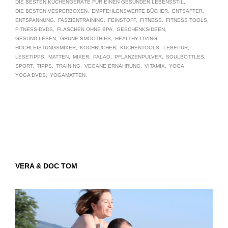
DIE BESTEN KÜCHENGERÄTE FÜR EINEN GESUNDEN LEBENSSTIL
DIE BESTEN VESPERBOXEN
EMPFEHLENSWERTE BÜCHER
ENTSAFTER
ENTSPANNUNG
FASZIENTRAINING
FEINSTOFF
FITNESS
FITNESS TOOLS
FITNESS-DVDS
FLASCHEN OHNE BPA
GESCHENKSIDEEN
GESUND LEBEN
GRÜNE SMOOTHIES
HEALTHY LIVING
HOCHLEISTUNGSMIXER
KOCHBÜCHER
KÜCHENTOOLS
LEBEPUR
LESETIPPS
MATTEN
MIXER
PALÄO
PFLANZENPULVER
SOULBOTTLES
SPORT
TIPPS
TRAINING
VEGANE ERNÄHRUNG
VITAMIX
YOGA
YOGA DVDS
YOGAMATTEN
VERA & DOC TOM