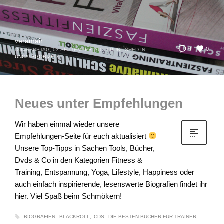
veramair
0
0
DONNERSTAG, 03 SEPTEMBER 2015
/
PUBLISHED IN
UNCATEGORIZED
Neues unter Empfehlungen
Wir haben einmal wieder unsere
Empfehlungen-Seite für euch aktualisiert
Unsere Top-Tipps in Sachen Tools, Bücher,
Dvds & Co in den Kategorien Fitness &
Training, Entspannung, Yoga, Lifestyle, Happiness oder
auch einfach inspirierende, lesenswerte Biografien findet ihr
hier. Viel Spaß beim Schmökern!
BIOGRAFIEN
BLACKROLL
CDS
DIE BESTEN BÜCHER FÜR TRAINER