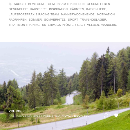
AUGUST
BEWEGUNG
GEMEINSAM TRAINIEREN
GESUND LEBEN
GESUNDHEIT
HAUSTIERE
INSPIRATION
KÄRNTEN
KATZENLIEBE
LAUFSPORTPRAXIS RACING TEAM
MÄNNERWOCHENENDE
MOTIVATION
RADFAHREN
SOMMER
SOMMERHITZE
SPORT
TRAININGSLAGER
TRIATHLON TRAINING
UNTERWEGS IN ÖSTERREICH
VELDEN
WANDERN
veramair
0
2
FREITAG, 25 MAI 2018
/
PUBLISHED IN
UNCATEGORIZED