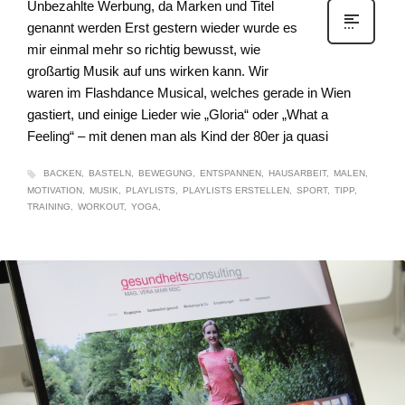
Unbezahlte Werbung, da Marken und Titel
genannt werden Erst gestern wieder wurde es
mir einmal mehr so richtig bewusst, wie
großartig Musik auf uns wirken kann. Wir
waren im Flashdance Musical, welches gerade in Wien
gastiert, und einige Lieder wie „Gloria“ oder „What a
Feeling“ – mit denen man als Kind der 80er ja quasi
BACKEN
BASTELN
BEWEGUNG
ENTSPANNEN
HAUSARBEIT
MALEN
MOTIVATION
MUSIK
PLAYLISTS
PLAYLISTS ERSTELLEN
SPORT
TIPP
TRAINING
WORKOUT
YOGA