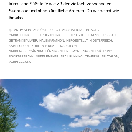
künstliche Süßstoffe wie zB der vielfach verwendeten
Sucralose und ohne künstliche Aromen. Da wir selbst wie
ihr wisst
AKTIV SEIN
AUS ÖSTERREICH
AUSSTATTUNG
BE ACTIVE
CARBO DRINK
ELEKTROLYTDRINK
ELEKTROLYTE
FITNESS
FUSSBALL
GETRÄNKEPULVER
HALBMARATHON
HERGESTELLT IN ÖSTERREICH
KAMPFSPORT
KOHLENHYDRATE
MARATHON
NAHRUNGSERGÄNZUNG FÜR SPORTLER
SPORT
SPORTERNÄHRUNG
SPORTGETRÄNK
SUPPLEMENTE
TRAILRUNNING
TRAINING
TRIATHLON
VERPFLEGUNG