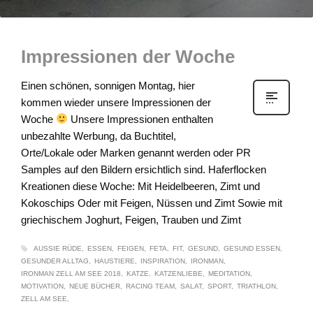
Impressionen der Woche
Einen schönen, sonnigen Montag, hier
kommen wieder unsere Impressionen der
Woche
Unsere Impressionen enthalten
unbezahlte Werbung, da Buchtitel,
Orte/Lokale oder Marken genannt werden oder PR
Samples auf den Bildern ersichtlich sind. Haferflocken
Kreationen diese Woche: Mit Heidelbeeren, Zimt und
Kokoschips Oder mit Feigen, Nüssen und Zimt Sowie mit
griechischem Joghurt, Feigen, Trauben und Zimt
AUSSIE RÜDE
ESSEN
FEIGEN
FETA
FIT
GESUND
GESUND ESSEN
GESUNDER ALLTAG
HAUSTIERE
INSPIRATION
IRONMAN
IRONMAN ZELL AM SEE 2018
KATZE
KATZENLIEBE
MEDITATION
MOTIVATION
NEUE BÜCHER
RACING TEAM
SALAT
SPORT
TRIATHLON
ZELL AM SEE