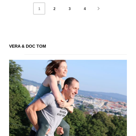
2
3
4
1
VERA & DOC TOM