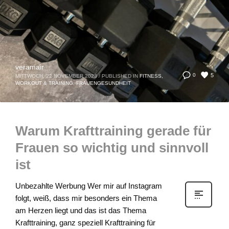
veramair
5
0
MITTWOCH, 22 NOVEMBER 2023
/
PUBLISHED IN
FITNESS,
WORKOUT & TRAINING
,
FRAUENGESUNDHEIT
Warum Krafttraining gerade für
Frauen so wichtig und sinnvoll
ist
Unbezahlte Werbung Wer mir auf Instagram
folgt, weiß, dass mir besonders ein Thema
am Herzen liegt und das ist das Thema
Krafttraining, ganz speziell Krafttraining für