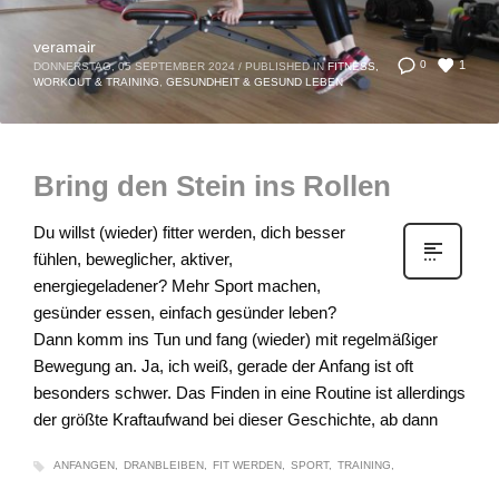
veramair
1
0
DONNERSTAG, 05 SEPTEMBER 2024
/
PUBLISHED IN
FITNESS,
WORKOUT & TRAINING
,
GESUNDHEIT & GESUND LEBEN
Bring den Stein ins Rollen
Du willst (wieder) fitter werden, dich besser
fühlen, beweglicher, aktiver,
energiegeladener? Mehr Sport machen,
gesünder essen, einfach gesünder leben?
Dann komm ins Tun und fang (wieder) mit regelmäßiger
Bewegung an. Ja, ich weiß, gerade der Anfang ist oft
besonders schwer. Das Finden in eine Routine ist allerdings
der größte Kraftaufwand bei dieser Geschichte, ab dann
ANFANGEN
DRANBLEIBEN
FIT WERDEN
SPORT
TRAINING