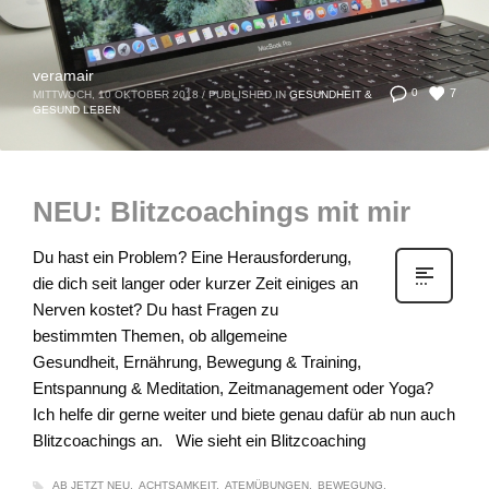
veramair
7
0
MITTWOCH, 10 OKTOBER 2018
/
PUBLISHED IN
GESUNDHEIT &
GESUND LEBEN
NEU: Blitzcoachings mit mir
Du hast ein Problem? Eine Herausforderung,
die dich seit langer oder kurzer Zeit einiges an
Nerven kostet? Du hast Fragen zu
bestimmten Themen, ob allgemeine
Gesundheit, Ernährung, Bewegung & Training,
Entspannung & Meditation, Zeitmanagement oder Yoga?
Ich helfe dir gerne weiter und biete genau dafür ab nun auch
Blitzcoachings an. Wie sieht ein Blitzcoaching
AB JETZT NEU
ACHTSAMKEIT
ATEMÜBUNGEN
BEWEGUNG