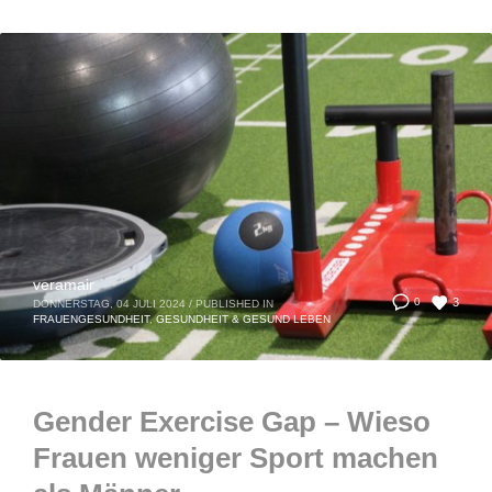
veramair
3
0
DONNERSTAG, 04 JULI 2024
/
PUBLISHED IN
FRAUENGESUNDHEIT
,
GESUNDHEIT & GESUND LEBEN
Gender Exercise Gap – Wieso
Frauen weniger Sport machen