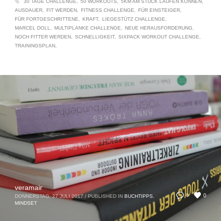
30 TAGE CHALLENGE
50 WORKOUTS
5KM AM STÜCK LAUFEN KÖNNEN
AUSDAUER
FIT WERDEN
FITNESS CHALLENGE
FÜR EINSTEIGER
FÜR FORTGESCHRITTENE
KRAFT
LIEGESTÜTZ CHALLENGE
MARCEL DOLL
MULTIPLANKE CHALLENGE
NEUE HERAUSFORDERUNG
NOCH FITTER WERDEN
SCHNELLIGKEIT
SIXPACK WORKOUT CHALLENGE
TRAININGSPLAN
veramair
0
0
DONNERSTAG, 27 JULI 2017
/
PUBLISHED IN
BUCHTIPPS
,
MINDSET