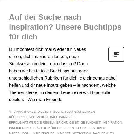
Auf der Suche nach
Inspiration? Unsere Buchtipps
für dich
Du möchtest dich mal wieder für Neues
öffnen, dich inspirieren lassen, neue
Sichtweisen in dein Leben lassen? Dann
haben wir heute tolle Buchtipps aus ganz
unterschiedlichen Rubriken für dich, die dir genau dabei
helfen und dir neue Inputs geben – je nachdem, welche
Themen derzeit in deinem Leben eine wichtige Rolle
spielen: Wie man Freunde
ANNA TRÖKES
AUSZEIT
BÜCHER ZUM NACHDENKEN
BÜCHER ZUR MOTIVATION
DALE CARNEGIE
ERFOLG HAT WER DIE REGELN BRICHT
GEIST
GESUNDHEIT
INSPIRATION
INSPIRIERENDE BÜCHER
KÖRPER
LEBEN
LESEN
LESERATTE
MARCEL DOLL
MIKE FISCHER
MINDSET
MOTIVATION
NACHDENKEN