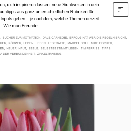
n, dich inspirieren lassen, neue Sichtweisen in dein
uchtipps aus ganz unterschiedlichen Rubriken für
ue Inputs geben – je nachdem, welche Themen derzeit
en: Wie man Freunde
N
BÜCHER ZUR MOTIVATION
DALE CARNEGIE
ERFOLG HAT WER DIE REGELN BRICHT
CHER
KÖRPER
LEBEN
LESEN
LESERATTE
MARCEL DOLL
MIKE FISCHER
SEN
NEUER INPUT
SEELE
SELBSTBESTIMMT LEBEN
TIM FERRISS
TIPPS
A DER VERBUNDENHEIT
ZIRKELTRAINING