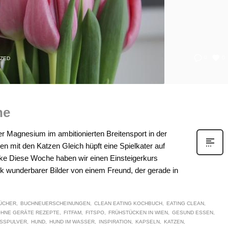
0
0
IZED
he
er Magnesium im ambitionierten Breitensport in der
en mit den Katzen Gleich hüpft eine Spielkater auf
e Diese Woche haben wir einen Einsteigerkurs
wunderbarer Bilder von einem Freund, der gerade in
ÜCHER
BUCHNEUERSCHEINUNGEN
CLEAN EATING KOCHBUCH
EATING CLEAN
OHNE GERÄTE REZEPTE
FITFAM
FITSPO
FRÜHSTÜCKEN IN WIEN
GESUND ESSEN
SSPULVER
HUND
HUND IM WASSER
INSPIRATION
KAPSELN
KATZEN