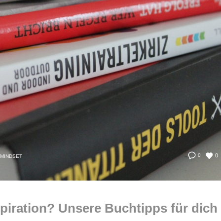
0
0
MINDSET
piration? Unsere Buchtipps für dich