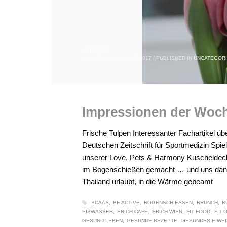
veramair
SONNTAG, 29 JANUAR 2017
/
PUBLISHED IN
UNCATEGOR
Impressionen der Woc
Frische Tulpen Interessanter Fachartikel üb
Deutschen Zeitschrift für Sportmedizin Spiel
unserer Love, Pets & Harmony Kuscheldeck
im Bogenschießen gemacht … und uns dank 
Thailand urlaubt, in die Wärme gebeamt
BCAAS
BE ACTIVE
BOGENSCHIESSEN
BRUNCH
B
EISWASSER
ERICH CAFE
ERICH WIEN
FIT FOOD
FIT 
GESUND LEBEN
GESUNDE REZEPTE
GESUNDES EIWEI