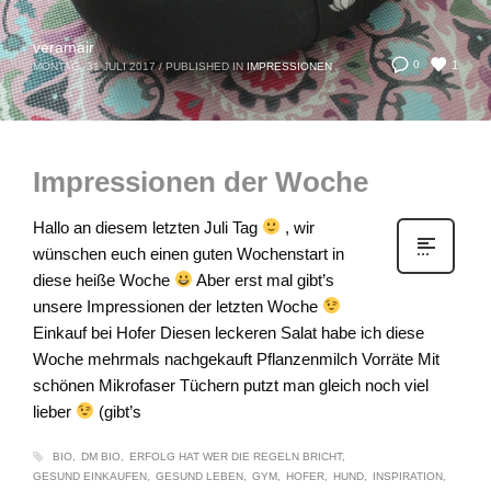
veramair
1
0
MONTAG, 31 JULI 2017
/
PUBLISHED IN
IMPRESSIONEN
Impressionen der Woche
Hallo an diesem letzten Juli Tag
, wir
wünschen euch einen guten Wochenstart in
diese heiße Woche
Aber erst mal gibt’s
unsere Impressionen der letzten Woche
Einkauf bei Hofer Diesen leckeren Salat habe ich diese
Woche mehrmals nachgekauft Pflanzenmilch Vorräte Mit
schönen Mikrofaser Tüchern putzt man gleich noch viel
lieber
(gibt’s
BIO
DM BIO
ERFOLG HAT WER DIE REGELN BRICHT
GESUND EINKAUFEN
GESUND LEBEN
GYM
HOFER
HUND
INSPIRATION