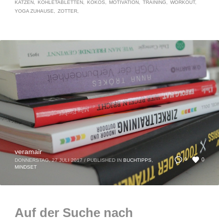
KATZEN
KOHLETABLETTEN
KOKOS
MOTIVATION
TRAINING
WORKOUT
YOGA ZUHAUSE
ZOTTER
veramair
0
0
DONNERSTAG, 27 JULI 2017
/
PUBLISHED IN
BUCHTIPPS
,
MINDSET
Auf der Suche nach