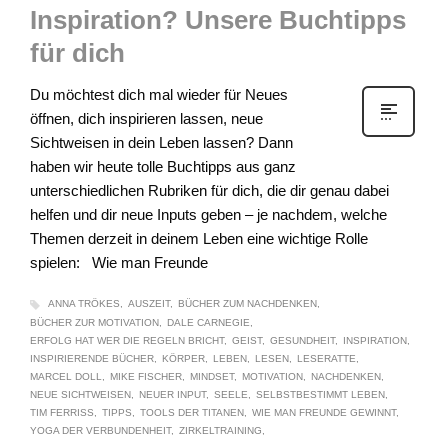
Inspiration? Unsere Buchtipps
für dich
Du möchtest dich mal wieder für Neues
öffnen, dich inspirieren lassen, neue
Sichtweisen in dein Leben lassen? Dann
haben wir heute tolle Buchtipps aus ganz
unterschiedlichen Rubriken für dich, die dir genau dabei
helfen und dir neue Inputs geben – je nachdem, welche
Themen derzeit in deinem Leben eine wichtige Rolle
spielen: Wie man Freunde
ANNA TRÖKES
AUSZEIT
BÜCHER ZUM NACHDENKEN
BÜCHER ZUR MOTIVATION
DALE CARNEGIE
ERFOLG HAT WER DIE REGELN BRICHT
GEIST
GESUNDHEIT
INSPIRATION
INSPIRIERENDE BÜCHER
KÖRPER
LEBEN
LESEN
LESERATTE
MARCEL DOLL
MIKE FISCHER
MINDSET
MOTIVATION
NACHDENKEN
NEUE SICHTWEISEN
NEUER INPUT
SEELE
SELBSTBESTIMMT LEBEN
TIM FERRISS
TIPPS
TOOLS DER TITANEN
WIE MAN FREUNDE GEWINNT
YOGA DER VERBUNDENHEIT
ZIRKELTRAINING