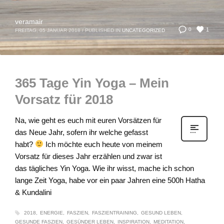
veramair
1
0
FREITAG, 05 JANUAR 2018
/
PUBLISHED IN
UNCATEGORIZED
365 Tage Yin Yoga – Mein
Vorsatz für 2018
Na, wie geht es euch mit euren Vorsätzen für
das Neue Jahr, sofern ihr welche gefasst
habt?
Ich möchte euch heute von meinem
Vorsatz für dieses Jahr erzählen und zwar ist
das tägliches Yin Yoga. Wie ihr wisst, mache ich schon
lange Zeit Yoga, habe vor ein paar Jahren eine 500h Hatha
& Kundalini
2018
ENERGIE
FASZIEN
FASZIENTRAINING
GESUND LEBEN
GESUNDE FASZIEN
GESÜNDER LEBEN
INSPIRATION
MEDITATION