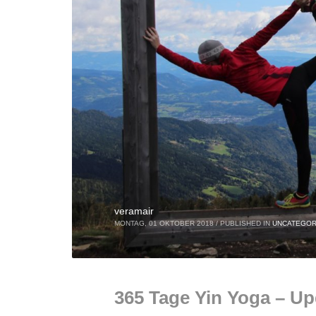
veramair
MONTAG, 01 OKTOBER 2018
/
PUBLISHED IN
UNCATEGOR
365 Tage Yin Yoga – U