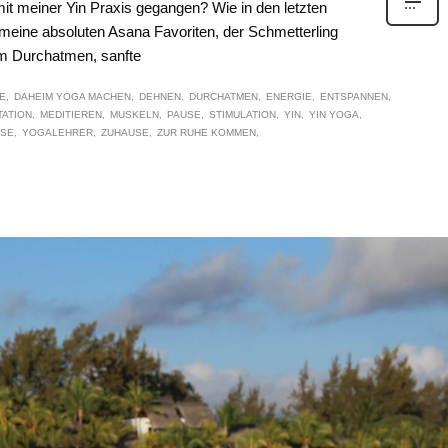
mit meiner Yin Praxis gegangen? Wie in den letzten
meine absoluten Asana Favoriten, der Schmetterling
um Durchatmen, sanfte
E
DAHEIM YOGA MACHEN
DEHNEN
DURCHATMEN
ENERGIE
ENTSPANNEN
TATION
MEDITIEREN
MUSKELN
PAUSE
STIMULATION
YIN
YIN YOGA
USE
YOGALEHRER
ZUHAUSE
ZUR RUHE KOMMEN