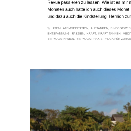
Revue passieren zu lassen. Wie ist es mir 
Monaten auch hatte ich auch dieses Monat 
und dazu auch die Kindstellung. Herrlich z
ATEM
ATEMMEDITATION
AUFTANKEN
BINDEGEWEB
ENTSPANNUNG
FASZIEN
KRAFT
KRAFT TANKEN
MEDI
YIN YOGA IN WIEN
YIN YOGA PRAXIS
YOGA FÜR ZUHA