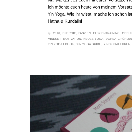
Ich möchte euch heute von meinem Vorsatz f
Yin Yoga. Wie ihr wisst, mache ich schon la
Hatha & Kundalini
2018
ENERGIE
FASZIEN
FASZIENTRAINING
GESUN
MINDSET
MOTIVATION
NEUES YOGA
VORSATZ FÜR 20
YIN YOGA EBOOK
YIN YOGA GUIDE
YIN YOGALEHRER