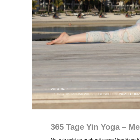
veramair
FREITAG, 05 JANUAR 2018
/
PUBLISHED IN
UNCATEGORI
365 Tage Yin Yoga – Me
Na, wie geht es euch mit euren Vorsätzen f