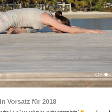
1
0
ZED
in Vorsatz für 2018
ür das Neue Jahr, sofern ihr welche gefasst habt?