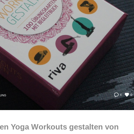
0
4
UNG
en Yoga Workouts gestalten von