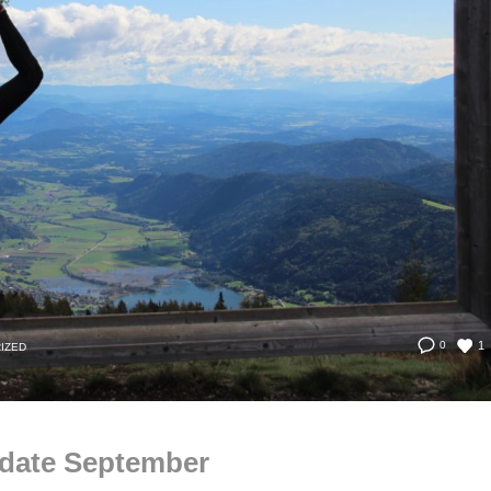
1
0
IZED
pdate September