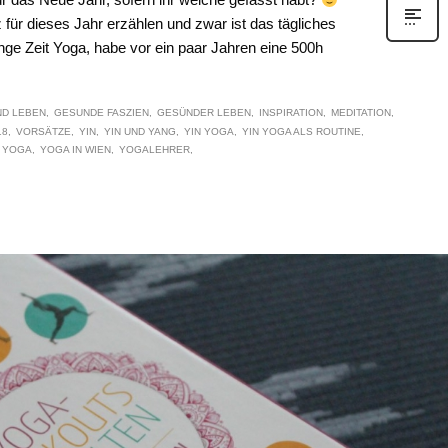
ür dieses Jahr erzählen und zwar ist das tägliches
nge Zeit Yoga, habe vor ein paar Jahren eine 500h
D LEBEN
GESUNDE FASZIEN
GESÜNDER LEBEN
INSPIRATION
MEDITATION
18
VORSÄTZE
YIN
YIN UND YANG
YIN YOGA
YIN YOGA ALS ROUTINE
YOGA
YOGA IN WIEN
YOGALEHRER