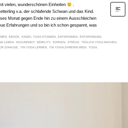
mit vielen, wunderschönen Einheiten
.
tterling v.a. der schlafende Schwan und das Kind.
dieses Monat gegen Ende hin zu einem Ausschleichen
ue Erfahrungen und so bin ich schon gespannt, was
TMEN
EBOOK
EINZEL YOGA STUNDEN
ENTSPANNEN
ENTSPANNUNG
ND LEBEN
GESUNDHEIT
MOBILITY
SORGEN
STRESS
TÄGLICH YOGA MACHEN
FÜR ZUHAUSE
YIN YOGA LERNEN
YIN YOGALEHRERIN WIEN
YOGA