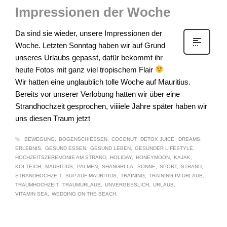
Impressionen der Woche
Da sind sie wieder, unsere Impressionen der
Woche. Letzten Sonntag haben wir auf Grund
unseres Urlaubs gepasst, dafür bekommt ihr
heute Fotos mit ganz viel tropischem Flair
Wir hatten eine unglaublich tolle Woche auf Mauritius.
Bereits vor unserer Verlobung hatten wir über eine
Strandhochzeit gesprochen, viiiiele Jahre später haben wir
uns diesen Traum jetzt
BEWEGUNG
BOGENSCHIESSEN
COCONUT
DETOX JUICE
DREAMS
ERLEBNIS
GESUND ESSEN
GESUND LEBEN
GESUNDER LIFESTYLE
HOCHZEITSZEREMONIE AM STRAND
HOLIDAY
HONEYMOON
KAJAK
KOI TEICH
MAURITIUS
PALMEN
SHANGRI LA
SONNE
SPORT
STRAND
STRANDHOCHZEIT
SUP AUF MAURITIUS
TRAINING
TRAINING IM URLAUB
TRAUMHOCHZEIT
TRAUMURLAUB
UNVERGESSLICH
URLAUB
VITAMIN SEA
WEDDING ON THE BEACH