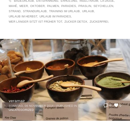
BADEURLAUB
ENTSPANNUNG
ERHOLUNG
INSELTRAUM
LA DIGUE
MAHÉ
MEER
OKTOBER
PALMEN
PARADIES
PRASLIN
SEYCHELLEN
STRAND
STRANDURLAUB
TRAINING IM URLAUB
URLAUB
URLAUB IM HERBST
URLAUB IM PARADIES
WER LÄNGER SITZT IST FRÜHER TOT
ZUCKER DETOX
ZUCKERFREI
veramair
0
0
SONNTAG, 06 NOVEMBER 2016
/
PUBLISHED IN
UNCATEGORIZED