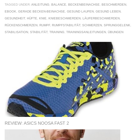
TAGGED UNDER:
ANLEITUNG
,
BALANCE
,
BECKENBEINACHSE
,
BESCHWERDEN
,
EBOOK
,
GERADE BECKEN-BEINACHSE
,
GESUND LAUFEN
,
GESUND LEBEN
,
GESUNDHEIT
,
HÜFTE
,
KNIE
,
KNIEBESCHWERDEN
,
LÄUFERBESCHWERDEN
,
RÜCKENSCHMERZEN
,
RUMPF
,
RUMPFSTABILITÄT
,
SCHMERZEN
,
SPRUNGGELENK
,
STABILISATION
,
STABILITÄT
,
TRAINING
,
TRAININGSANLEITUNGEN
,
ÜBUNGEN
REVIEW: ASICS NOOSA FAST 2