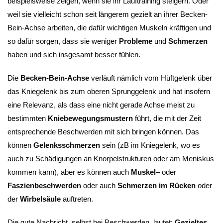
beispielsweise zeigen, wenn sie ihr Lauftraining steigern. Oder
weil sie vielleicht schon seit längerem gezielt an ihrer Becken-
Bein-Achse arbeiten, die dafür wichtigen Muskeln kräftigen und
so dafür sorgen, dass sie weniger
Probleme
und
Schmerzen
haben und sich insgesamt besser fühlen.
Die
Becken-Bein-Achse
verläuft nämlich vom Hüftgelenk über
das Kniegelenk bis zum oberen Sprunggelenk und hat insofern
eine Relevanz, als dass eine nicht gerade Achse meist zu
bestimmten
Kniebewegungsmustern
führt, die mit der Zeit
entsprechende Beschwerden mit sich bringen können. Das
können
Gelenksschmerzen
sein (zB im Kniegelenk, wo es
auch zu Schädigungen an Knorpelstrukturen oder am Meniskus
kommen kann), aber es können auch
Muskel
– oder
Faszienbeschwerden
oder auch
Schmerzen im Rücken
oder
der
Wirbelsäule
auftreten.
Die gute Nachricht, selbst bei Beschwerden, lautet:
Gezieltes