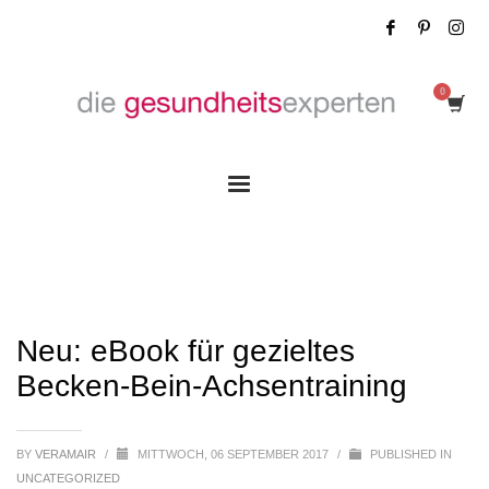
Neu: eBook für gezieltes Becken-Bein-
Achsentraining
Neu: eBook für gezieltes
Becken-Bein-Achsentraining
BY
VERAMAIR
/
MITTWOCH, 06 SEPTEMBER 2017
/
PUBLISHED IN
UNCATEGORIZED