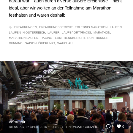
darauf war – auch durch diverse äußere Ereignisse – nicht
ideal, aber wir wollten an der Teilnahme am Marathon
festhalten und waren deshalb
ERFAHRUNGEN
ERFAHRUNGSBERICHT
ERLEBNIS MARATHON
LAUFEN
LAUFEN IN ÖSTERREICH
LÄUFER
LAUFSPORTPRAXIS
MARATHON
MARATHON LAUFEN
RACING TEAM
RENNBERICHT
RUN
RUNNER
RUNNING
SAISONHÖHEPUNKT
WAUCHAU
veramair
0
0
DIENSTAG, 05 APRIL 2016
/
PUBLISHED IN
UNCATEGORIZED