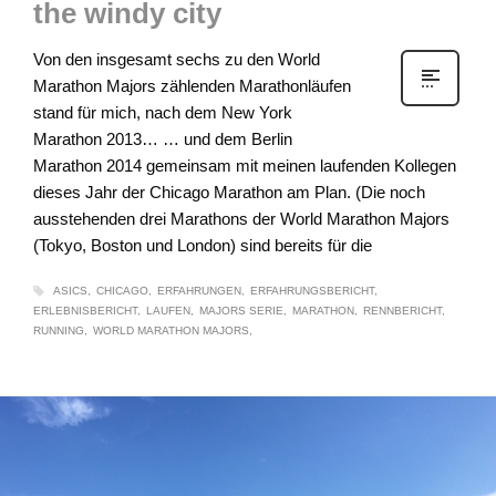
the windy city
Von den insgesamt sechs zu den World
Marathon Majors zählenden Marathonläufen
stand für mich, nach dem New York
Marathon 2013… … und dem Berlin
Marathon 2014 gemeinsam mit meinen laufenden Kollegen
dieses Jahr der Chicago Marathon am Plan. (Die noch
ausstehenden drei Marathons der World Marathon Majors
(Tokyo, Boston und London) sind bereits für die
ASICS
CHICAGO
ERFAHRUNGEN
ERFAHRUNGSBERICHT
ERLEBNISBERICHT
LAUFEN
MAJORS SERIE
MARATHON
RENNBERICHT
RUNNING
WORLD MARATHON MAJORS