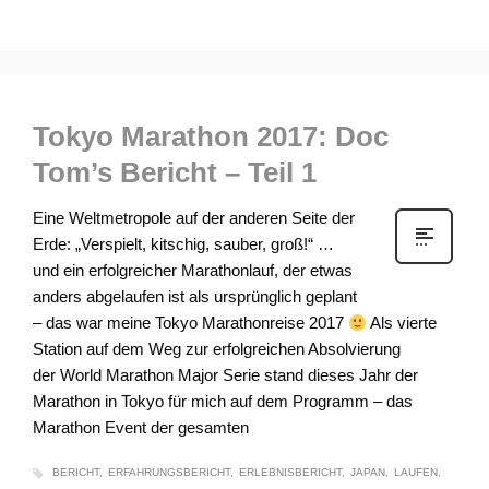
veramair
0
2
DONNERSTAG, 02 MÄRZ 2017
/
PUBLISHED IN
UNCATEGORIZED
Tokyo Marathon 2017: Doc
Tom’s Bericht – Teil 1
Eine Weltmetropole auf der anderen Seite der
Erde: „Verspielt, kitschig, sauber, groß!“ …
und ein erfolgreicher Marathonlauf, der etwas
anders abgelaufen ist als ursprünglich geplant
– das war meine Tokyo Marathonreise 2017
Als vierte
Station auf dem Weg zur erfolgreichen Absolvierung
der World Marathon Major Serie stand dieses Jahr der
Marathon in Tokyo für mich auf dem Programm – das
Marathon Event der gesamten
BERICHT
ERFAHRUNGSBERICHT
ERLEBNISBERICHT
JAPAN
LAUFEN