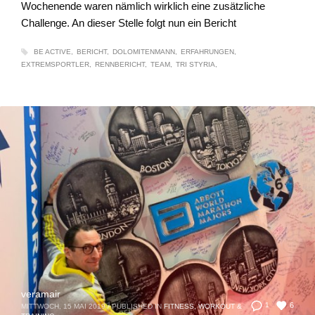
Wochenende waren nämlich wirklich eine zusätzliche
Challenge. An dieser Stelle folgt nun ein Bericht
BE ACTIVE
BERICHT
DOLOMITENMANN
ERFAHRUNGEN
EXTREMSPORTLER
RENNBERICHT
TEAM
TRI STYRIA
veramair
6
1
MITTWOCH, 15 MAI 2019
/
PUBLISHED IN
FITNESS, WORKOUT &