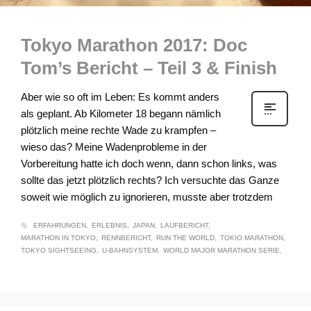
Tokyo Marathon 2017: Doc
Tom’s Bericht – Teil 3 & Finish
Aber wie so oft im Leben: Es kommt anders
als geplant. Ab Kilometer 18 begann nämlich
plötzlich meine rechte Wade zu krampfen –
wieso das? Meine Wadenprobleme in der
Vorbereitung hatte ich doch wenn, dann schon links, was
sollte das jetzt plötzlich rechts? Ich versuchte das Ganze
soweit wie möglich zu ignorieren, musste aber trotzdem
ERFAHRUNGEN
ERLEBNIS
JAPAN
LAUFBERICHT
MARATHON IN TOKYO
RENNBERICHT
RUN THE WORLD
TOKIO MARATHON
TOKYO SIGHTSEEING
U-BAHNSYSTEM
WORLD MAJOR MARATHON SERIE
veramair
0
0
FREITAG, 03 MÄRZ 2017
/
PUBLISHED IN
UNCATEGORIZED