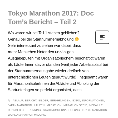
Tokyo Marathon 2017: Doc
Tom’s Bericht – Teil 2
Wo waren wir bei Teil 1 stehen geblieben?
Genau bei der Startnummernabholung
Sehr interessant zu sehen war dabei, dass
mehr Menschen hinter den unzähligen
Ausgabepulten mit Organisatorischem beschäftigt waren
als LäuferInnen davor standen (weil jeder Arbeitsablauf bei
der Startnummernausgabe wieder dreifach von
unterschiedlichen Leuten geprüft wurde). Insgesamt waren
für MarathonläuferInnen die Abläufe und Abholung der
Startunterlagen so perfekt organisiert, dass
ABLAUF
BERICHT
BILDER
ERFAHRUNGEN
EXPO
INFORMATIONEN
JAPAN MARATHON
LAUFEN
MARATHON
MARATHON SERIE
MEDAILLE
RENNBERICHT
RUNNING
STARTNUMMERNABHOLUNG
TOKYO MARATHON
WORLD MARATHON MAJORS