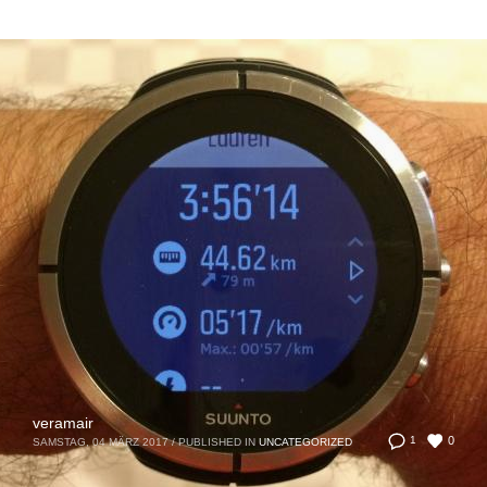
veramair
0
1
SAMSTAG, 04 MÄRZ 2017
/
PUBLISHED IN
UNCATEGORIZED