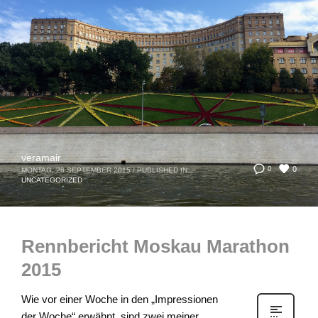
veramair
0
0
MONTAG, 28 SEPTEMBER 2015
/
PUBLISHED IN
UNCATEGORIZED
Rennbericht Moskau Marathon
2015
Wie vor einer Woche in den „Impressionen
der Woche“ erwähnt, sind zwei meiner