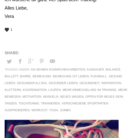
Alles Liebe,
Vera
1
TAGGED UNDER:
AN SEINEN SCHWÄCHEN ARBEITEN
,
AUSDAUER
,
BALANCE
,
BALLETT
,
BARRE
,
BEWEGUNG
,
BEWEGUNG IST LEBEN
,
FUSSBALL
,
GESUND
LEBEN
,
GESUNDER ALLTAG
,
GESÜNDER LEBEN
,
GESUNDHEIT
,
INSPIRATION
,
KLETTERN
,
KOORDINATION
,
LAUFEN
,
MEHR ABWECHSLUNG IM TRAINING
,
MEHR
BEWEGEN
,
MOTIVATION
,
MUSKELN
,
NEUES WAGEN
,
OFFEN FÜR NEUES SEIN
,
TANZEN
,
TISCHTENNIS
,
TRAINIEREN
,
VERSCHIEDENE SPORTARTEN
AUSPROBIEREN
,
WORKOUT
,
YOGA
,
ZUMBA