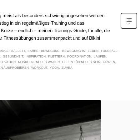
g meist als besonders schwierig angesehen werden:
ieg in ein regelmäßiges Training und das
Kürze – endlich – meinen Trainings Guide, für alle, die
ar Fitnessübungen zusammenpackt und auf Bikini
LANCE
BALLETT
BARRE
BEWEGUNG
BEWEGUNG IST LEBEN
FUSSBALL
N
GESUNDHEIT
INSPIRATION
KLETTERN
KOORDINATION
LAUFEN
OTIVATION
MUSKELN
NEUES WAGEN
OFFEN FÜR NEUES SEIN
TANZEN
EN AUSPROBIEREN
WORKOUT
YOGA
ZUMBA