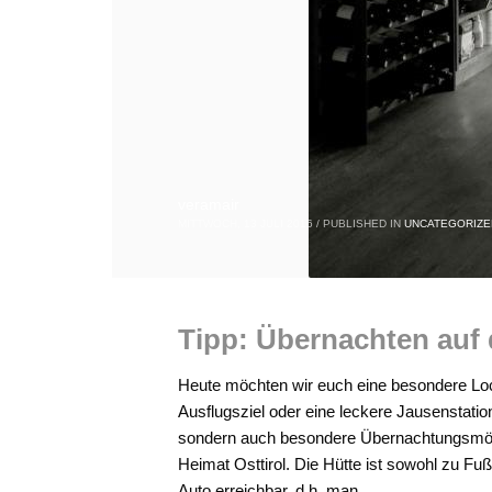
veramair
MITTWOCH, 13 JULI 2016
/
PUBLISHED IN
UNCATEGORIZE
Tipp: Übernachten auf 
Heute möchten wir euch eine besondere Loca
Ausflugsziel oder eine leckere Jausenstatio
sondern auch besondere Übernachtungsmögli
Heimat Osttirol. Die Hütte ist sowohl zu F
Auto erreichbar, d.h. man