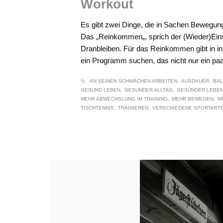
Workout
Es gibt zwei Dinge, die in Sachen Bewegun
Das „Reinkommen„, sprich der (Wieder)Einst
Dranbleiben. Für das Reinkommen gibt in in 
ein Programm suchen, das nicht nur ein pa
AN SEINEN SCHWÄCHEN ARBEITEN
AUSDAUER
BA
GESUND LEBEN
GESUNDER ALLTAG
GESÜNDER LEBE
MEHR ABWECHSLUNG IM TRAINING
MEHR BEWEGEN
M
TISCHTENNIS
TRAINIEREN
VERSCHIEDENE SPORTART