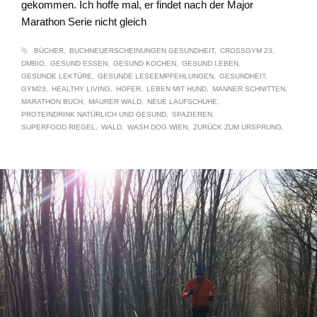
gekommen. Ich hoffe mal, er findet nach der Major
Marathon Serie nicht gleich
BÜCHER
BUCHNEUERSCHEINUNGEN GESUNDHEIT
CROSSGYM 23
DMBIO
GESUND ESSEN
GESUND KOCHEN
GESUND LEBEN
GESUNDE LEKTÜRE
GESUNDE LESEEMPFEHLUNGEN
GESUNDHEIT
GYM23
HEALTHY LIVING
HOFER
LEBEN MIT HUND
MANNER SCHNITTEN
MARATHON BUCH
MAURER WALD
NEUE LAUFSCHUHE
PROTEINDRINK NATÜRLICH UND GESUND
SPAZIEREN
SUPERFOOD RIEGEL
WALD
WASH DOG WIEN
ZURÜCK ZUM URSPRUNG