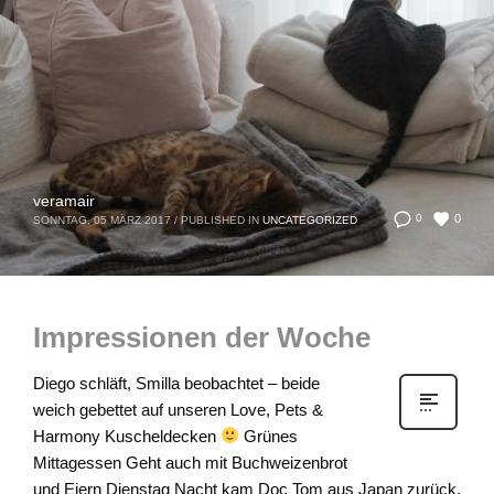
veramair
0
0
SONNTAG, 05 MÄRZ 2017
/
PUBLISHED IN
UNCATEGORIZED
Impressionen der Woche
Diego schläft, Smilla beobachtet – beide
weich gebettet auf unseren Love, Pets &
Harmony Kuscheldecken
Grünes
Mittagessen Geht auch mit Buchweizenbrot
und Eiern Dienstag Nacht kam Doc Tom aus Japan zurück.