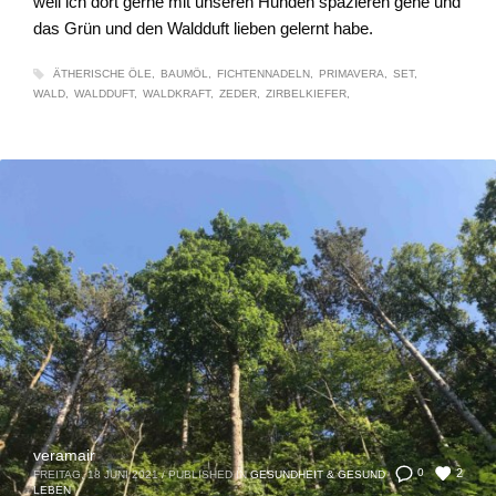
weil ich dort gerne mit unseren Hunden spazieren gehe und
das Grün und den Waldduft lieben gelernt habe.
ÄTHERISCHE ÖLE
BAUMÖL
FICHTENNADELN
PRIMAVERA
SET
WALD
WALDDUFT
WALDKRAFT
ZEDER
ZIRBELKIEFER
veramair
2
0
FREITAG, 18 JUNI 2021
/
PUBLISHED IN
GESUNDHEIT & GESUND
LEBEN