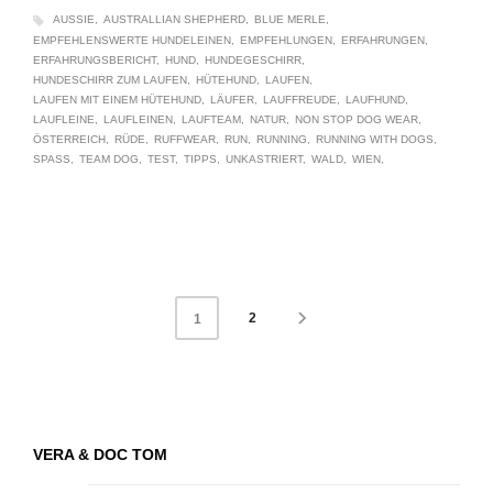
AUSSIE
AUSTRALLIAN SHEPHERD
BLUE MERLE
EMPFEHLENSWERTE HUNDELEINEN
EMPFEHLUNGEN
ERFAHRUNGEN
ERFAHRUNGSBERICHT
HUND
HUNDEGESCHIRR
HUNDESCHIRR ZUM LAUFEN
HÜTEHUND
LAUFEN
LAUFEN MIT EINEM HÜTEHUND
LÄUFER
LAUFFREUDE
LAUFHUND
LAUFLEINE
LAUFLEINEN
LAUFTEAM
NATUR
NON STOP DOG WEAR
ÖSTERREICH
RÜDE
RUFFWEAR
RUN
RUNNING
RUNNING WITH DOGS
SPASS
TEAM DOG
TEST
TIPPS
UNKASTRIERT
WALD
WIEN
2
1
VERA & DOC TOM