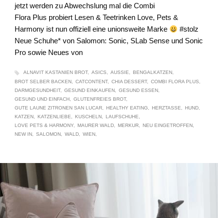
jetzt werden zu Abwechslung mal die Combi
Flora Plus probiert Lesen & Teetrinken Love, Pets &
Harmony ist nun offiziell eine unionsweite Marke
#stolz
Neue Schuhe* von Salomon: Sonic, SLab Sense und Sonic
Pro sowie Neues von
ALNAVIT KASTANIEN BROT
ASICS
AUSSIE
BENGALKATZEN
BROT SELBER BACKEN
CATCONTENT
CHIA DESSERT
COMBI FLORA PLUS
DARMGESUNDHEIT
GESUND EINKAUFEN
GESUND ESSEN
GESUND UND EINFACH
GLUTENFREIES BROT
GUTE LAUNE ZITRONEN SAN LUCAR
HEALTHY EATING
HERZTASSE
HUND
KATZEN
KATZENLIEBE
KUSCHELN
LAUFSCHUHE
LOVE PETS & HARMONY
MAURER WALD
MERKUR
NEU EINGETROFFEN
NEW IN
SALOMON
WALD
WIEN