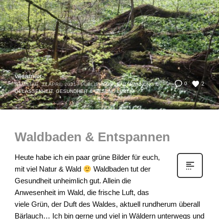
veramair
2
0
SAMSTAG, 24 APRIL 2021
/
PUBLISHED IN
ENTSPANNUNG &
GELASSENHEIT
,
GESUNDHEIT & GESUND LEBEN
Waldbaden & Entspannen
Heute habe ich ein paar grüne Bilder für euch,
mit viel Natur & Wald
Waldbaden tut der
Gesundheit unheimlich gut. Allein die
Anwesenheit im Wald, die frische Luft, das
viele Grün, der Duft des Waldes, aktuell rundherum überall
Bärlauch… Ich bin gerne und viel in Wäldern unterwegs und