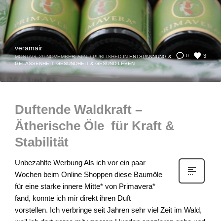
veramair
3
0
MONTAG, 29 NOVEMBER 2021
/
PUBLISHED IN
ENTSPANNUNG &
GELASSENHEIT
,
GESUNDHEIT & GESUND LEBEN
Duftende Waldkraft –
Ätherische Öle für Kraft &
Stabilität
Unbezahlte Werbung Als ich vor ein paar
Wochen beim Online Shoppen diese Baumöle
für eine starke innere Mitte* von Primavera*
fand, konnte ich mir direkt ihren Duft
vorstellen. Ich verbringe seit Jahren sehr viel Zeit im Wald,