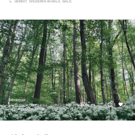
HERBST
SPAZIEREN IM WALD
WALD
veramair
2
0
DIENSTAG, 30 APRIL 2024
/
PUBLISHED IN
GESUNDHEIT &
GESUND LEBEN
,
NATUR