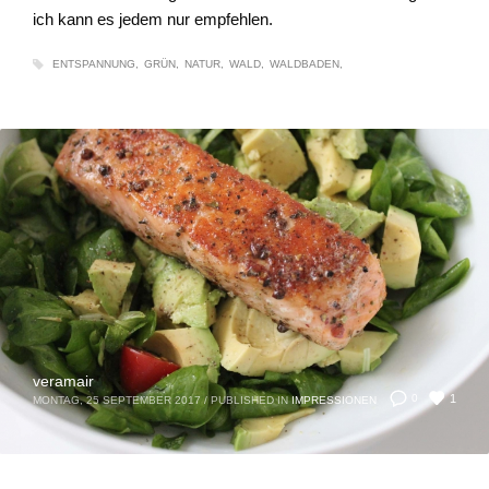
ich kann es jedem nur empfehlen.
ENTSPANNUNG
GRÜN
NATUR
WALD
WALDBADEN
veramair
1
0
MONTAG, 25 SEPTEMBER 2017
/
PUBLISHED IN
IMPRESSIONEN