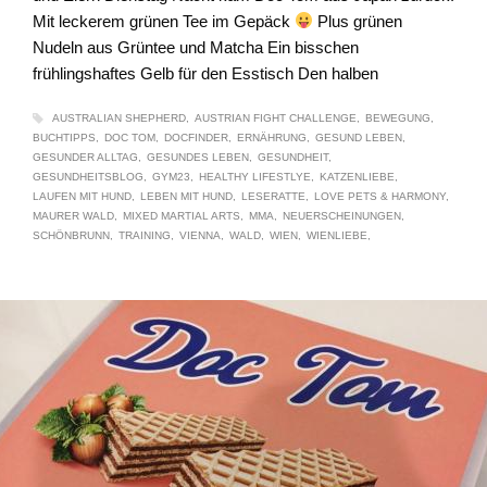
Mit leckerem grünen Tee im Gepäck
Plus grünen
Nudeln aus Grüntee und Matcha Ein bisschen
frühlingshaftes Gelb für den Esstisch Den halben
AUSTRALIAN SHEPHERD
AUSTRIAN FIGHT CHALLENGE
BEWEGUNG
BUCHTIPPS
DOC TOM
DOCFINDER
ERNÄHRUNG
GESUND LEBEN
GESUNDER ALLTAG
GESUNDES LEBEN
GESUNDHEIT
GESUNDHEITSBLOG
GYM23
HEALTHY LIFESTLYE
KATZENLIEBE
LAUFEN MIT HUND
LEBEN MIT HUND
LESERATTE
LOVE PETS & HARMONY
MAURER WALD
MIXED MARTIAL ARTS
MMA
NEUERSCHEINUNGEN
SCHÖNBRUNN
TRAINING
VIENNA
WALD
WIEN
WIENLIEBE