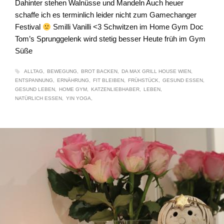
Dahinter stehen Walnüsse und Mandeln Auch heuer
schaffe ich es terminlich leider nicht zum Gamechanger
Festival
Smilli Vanilli <3 Schwitzen im Home Gym Doc
Tom’s Sprunggelenk wird stetig besser Heute früh im Gym
Süße
ALLTAG
BEWEGUNG
BROT BACKEN
DA MAX GRILL HOUSE WIEN
ENTSPANNUNG
ERNÄHRUNG
FIT BLEIBEN
FRÜHSTÜCK
GESUND ESSEN
GESUND LEBEN
HOME GYM
KATZENLIEBHABER
LEBEN
NATÜRLICH ESSEN
YIN YOGA