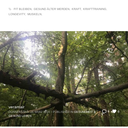
FIT BLEIBEN
GESUND ÄLTER WERDEN
KRAFT
KRAFTTRAINING
LONGEVITY
MUSKELN
veramair
6
0
DONNERSTAG, 26 MÄRZ 2020
/
PUBLISHED IN
GESUNDHEIT &
GESUND LEBEN