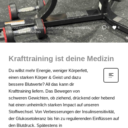
veramair
4
0
DONNERSTAG, 30 JANUAR 2025
/
PUBLISHED IN
FITNESS,
WORKOUT & TRAINING
Krafttraining ist deine Medizin
Du willst mehr Energie, weniger Körperfett,
einen starken Körper & Geist und dazu
bessere Blutwerte? All das kann dir
Krafttraining liefern. Das Bewegen von
schweren Gewichten, ob ziehend, drückend oder hebend
hat einen unheimlich starken Impact auf unseren
Stoffwechsel. Von Verbesserungen der Insulinsensitivität,
der Glukosetoleranz bis hin zu regulierenden Einflüssen auf
den Blutdruck. Spätestens in