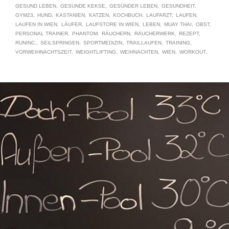
GESUND LEBEN
GESUNDE KEKSE
GESÜNDER LEBEN
GESUNDHEIT
GYM23
HUND
KASTANIEN
KATZEN
KOCHBUCH
LAUFARZT
LAUFEN
LAUFEN IN WIEN
LÄUFER
LAUFSTORE IN WIEN
LEBEN
MUAY THAI
OBST
PERSONAL TRAINER
PHANTOM
RÄUCHERN
RÄUCHERWERK
REZEPT
RUNINC.
SEILSPRINGEN
SPORTMEDIZIN
TRAILLAUFEN
TRAINING
VORWEIHNACHTSZEIT
WEIGHTLIFTING
WEIHNACHTEN
WIEN
WORKOUT