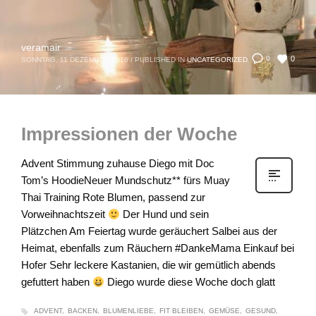
veramair
0
0
SONNTAG, 11 DEZEMBER 2016
/
PUBLISHED IN
UNCATEGORIZED
Impressionen der Woche
Advent Stimmung zuhause Diego mit Doc
Tom’s HoodieNeuer Mundschutz** fürs Muay
Thai Training Rote Blumen, passend zur
Vorweihnachtszeit
Der Hund und sein
Plätzchen Am Feiertag wurde geräuchert Salbei aus der
Heimat, ebenfalls zum Räuchern #DankeMama Einkauf bei
Hofer Sehr leckere Kastanien, die wir gemütlich abends
gefuttert haben
Diego wurde diese Woche doch glatt
ADVENT
BACKEN
BLUMENLIEBE
FIT BLEIBEN
GEMÜSE
GESUND