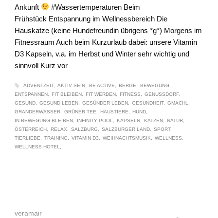
Ankunft
#Wassertemperaturen Beim
Frühstück Entspannung im Wellnessbereich Die
Hauskatze (keine Hundefreundin übrigens *g*) Morgens im
Fitnessraum Auch beim Kurzurlaub dabei: unsere Vitamin
D3 Kapseln, v.a. im Herbst und Winter sehr wichtig und
sinnvoll Kurz vor
ADVENTZEIT
AKTIV SEIN
BE ACTIVE
BERGE
BEWEGUNG
ENTSPANNEN
FIT BLEIBEN
FIT WERDEN
FITNESS
GENUSSDORF
GESUND
GESUND LEBEN
GESÜNDER LEBEN
GESUNDHEIT
GMACHL
GRANDERWASSER
GRÜNER TEE
HAUSTIERE
HUND
IN BEWEGUNG BLEIBEN
INFINITY POOL
KAPSELN
KATZEN
NATUR
ÖSTERREICH
RELAX
SALZBURG
SALZBURGER LAND
SPORT
TIERLIEBE
TRAINING
VITAMIN D3
WEIHNACHTSMUSIK
WELLNESS
WELLNESS HOTEL
veramair