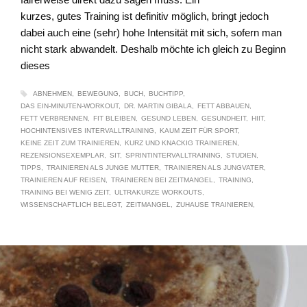
kurzes, gutes Training ist definitiv möglich, bringt jedoch
dabei auch eine (sehr) hohe Intensität mit sich, sofern man
nicht stark abwandelt. Deshalb möchte ich gleich zu Beginn
dieses
ABNEHMEN
BEWEGUNG
BUCH
BUCHTIPP
DAS EIN-MINUTEN-WORKOUT
DR. MARTIN GIBALA
FETT ABBAUEN
FETT VERBRENNEN
FIT BLEIBEN
GESUND LEBEN
GESUNDHEIT
HIIT
HOCHINTENSIVES INTERVALLTRAINING
KAUM ZEIT FÜR SPORT
KEINE ZEIT ZUM TRAINIEREN
KURZ UND KNACKIG TRAINIEREN
REZENSIONSEXEMPLAR
SIT
SPRINTINTERVALLTRAINING
STUDIEN
TIPPS
TRAINIEREN ALS JUNGE MUTTER
TRAINIEREN ALS JUNGVATER
TRAINIEREN AUF REISEN
TRAINIEREN BEI ZEITMANGEL
TRAINING
TRAINING BEI WENIG ZEIT
ULTRAKURZE WORKOUTS
WISSENSCHAFTLICH BELEGT
ZEITMANGEL
ZUHAUSE TRAINIEREN