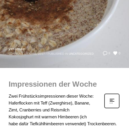
veramair
0
0
SONNTAG, 09 APRIL 2017
/
PUBLISHED IN
UNCATEGORIZED
Impressionen der Woche
Zwei Frühstücksimpressionen dieser Woche:
Haferflocken mit Teff (Zwerghirse), Banane,
Zimt, Cranberries und Reismilch
Kokosjoghurt mit warmen Himbeeren (ich
habe dafür Tiefkühlhimbeeren verwendet) Trockenbeeren.