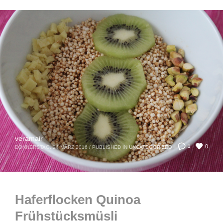
veramair
0
1
DONNERSTAG, 24 MÄRZ 2016
/
PUBLISHED IN
UNCATEGORIZED
Haferflocken Quinoa
Frühstücksmüsli