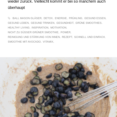
wieder zurück. Vielleicht kommt er bei so manchem auch
überhaupt
BALL MASON GLÄSER
DETOX
ENERGIE
FRÜHLING
GESUND ESSEN
GESUND LEBEN
GESUND TRINKEN
GESUNDHEIT
GRÜNE SMOOTHIES
HEALTHY LIVING
INSPIRATION
MOTIVATION
NICHT ZU SÜSSER GRÜNER SMOOTHIE
POWER
REINIGUNG UND STÄRKUNG VON INNEN
REZEPT
SCHNELL UND EINFACH
SMOOTHIE MIT AVOCADO
VITAMIX