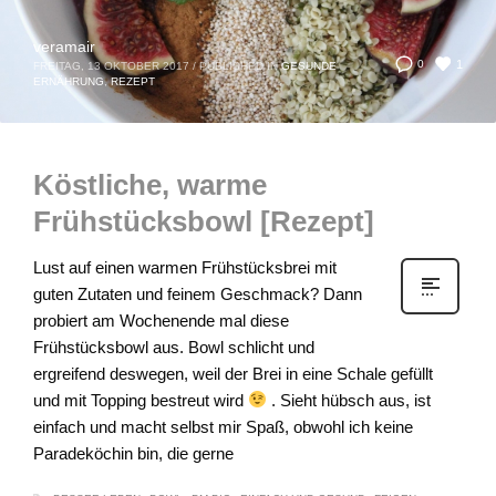
veramair
1
0
FREITAG, 13 OKTOBER 2017
/
PUBLISHED IN
GESUNDE
ERNÄHRUNG
,
REZEPT
Köstliche, warme
Frühstücksbowl [Rezept]
Lust auf einen warmen Frühstücksbrei mit
guten Zutaten und feinem Geschmack? Dann
probiert am Wochenende mal diese
Frühstücksbowl aus. Bowl schlicht und
ergreifend deswegen, weil der Brei in eine Schale gefüllt
und mit Topping bestreut wird
. Sieht hübsch aus, ist
einfach und macht selbst mir Spaß, obwohl ich keine
Paradeköchin bin, die gerne