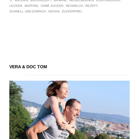
BACKEN
BACKREZEPT
BANANE
HEIDELBEEREN
KOKOSNUSSÖL
LECKER
MUFFINS
OHNE ZUCKER
REISMILCH
REZEPT
SCHNELL UND EINFACH
VEGAN
ZUCKERFREI
VERA & DOC TOM