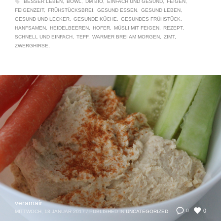
BESSER LEBEN
BOWL
DM BIO
EINFACH UND GESUND
FEIGEN
FEIGENZEIT
FRÜHSTÜCKSBREI
GESUND ESSEN
GESUND LEBEN
GESUND UND LECKER
GESUNDE KÜCHE
GESUNDES FRÜHSTÜCK
HANFSAMEN
HEIDELBEEREN
HOFER
MÜSLI MIT FEIGEN
REZEPT
SCHNELL UND EINFACH
TEFF
WARMER BREI AM MORGEN
ZIMT
ZWERGHIRSE
veramair
0
0
MITTWOCH, 18 JANUAR 2017
/
PUBLISHED IN
UNCATEGORIZED