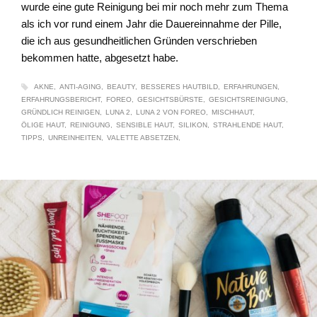
wurde eine gute Reinigung bei mir noch mehr zum Thema
als ich vor rund einem Jahr die Dauereinnahme der Pille,
die ich aus gesundheitlichen Gründen verschrieben
bekommen hatte, abgesetzt habe.
AKNE
ANTI-AGING
BEAUTY
BESSERES HAUTBILD
ERFAHRUNGEN
ERFAHRUNGSBERICHT
FOREO
GESICHTSBÜRSTE
GESICHTSREINIGUNG
GRÜNDLICH REINIGEN
LUNA 2
LUNA 2 VON FOREO
MISCHHAUT
ÖLIGE HAUT
REINIGUNG
SENSIBLE HAUT
SILIKON
STRAHLENDE HAUT
TIPPS
UNREINHEITEN
VALETTE ABSETZEN