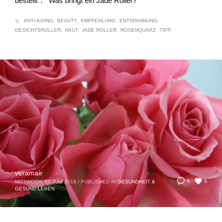
bestellt*. Was bringt ein Jade Roller?
ANTI-AGING
BEAUTY
EMPFEHLUNG
ENTSPANNUNG
GESICHTSROLLER
HAUT
JADE ROLLER
ROSENQUARZ
TIPP
veramair
6
0
MITTWOCH, 05 JUNI 2019
/
PUBLISHED IN
GESUNDHEIT &
GESUND LEBEN