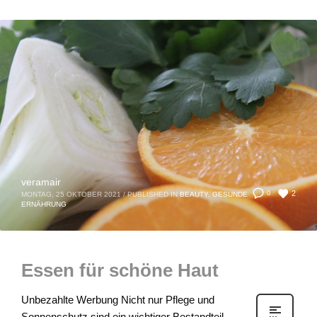
veramair
2
0
MONTAG, 25 OKTOBER 2021
/
PUBLISHED IN
BEAUTY
,
GESUNDE
ERNÄHRUNG
Essen für schöne Haut
Unbezahlte Werbung Nicht nur Pflege und
Sonnenschutz sind ein wichtiger Bestandteil