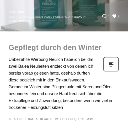
veramair
2
0
MONTAG, 20 DEZEMBER 2021
/
PUBLISHED IN
BEAUTY
,
ENTSPANNUNG
Gepflegt durch den Winter
Unbezahlte Werbung Neulich habe ich bei dm
zwei Balea Neuheiten entdeckt von denen ich
bereits vorab gelesen hatte, deshalb durften
diese sogleich mit in den Einkaufswagen.
Gerade im Winter sind Pflegerituale mit Seren und Ölen
besonders fein und unsere Haut freut sich über die
Extrapflege und Zuwendung, besonders wenn wir viel in
trockener Heizungsluft sitzen
AUSZEIT
BALEA
BEAUTY
DM
HOCHFREQUENZ
MSM