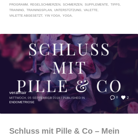
PROGRAMM
REGELSCHMERZEN
SCHMERZEN
SUPPLEMENTE
TIPPS
TRAINING
TRAININGSPLAN
UNTERSTÜTZUNG
VALETTE
VALETTE ABGESETZT
YIN YOGA
YOGA
veramair
2
0
MITTWOCH, 05 SEPTEMBER 2018
/
PUBLISHED IN
ENDOMETRIOSE
Schluss mit Pille & Co – Mein