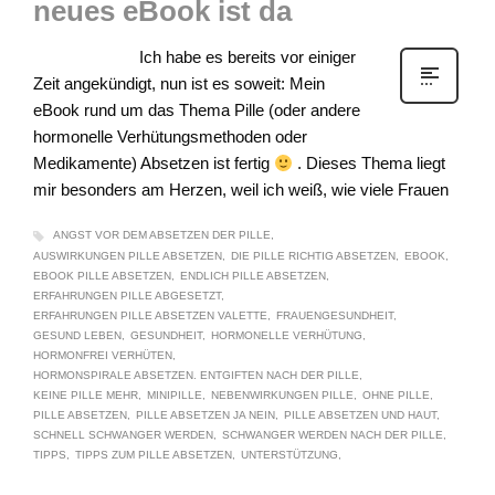
neues eBook ist da
Ich habe es bereits vor einiger
Zeit angekündigt, nun ist es soweit: Mein
eBook rund um das Thema Pille (oder andere
hormonelle Verhütungsmethoden oder
Medikamente) Absetzen ist fertig
. Dieses Thema liegt
mir besonders am Herzen, weil ich weiß, wie viele Frauen
ANGST VOR DEM ABSETZEN DER PILLE
AUSWIRKUNGEN PILLE ABSETZEN
DIE PILLE RICHTIG ABSETZEN
EBOOK
EBOOK PILLE ABSETZEN
ENDLICH PILLE ABSETZEN
ERFAHRUNGEN PILLE ABGESETZT
ERFAHRUNGEN PILLE ABSETZEN VALETTE
FRAUENGESUNDHEIT
GESUND LEBEN
GESUNDHEIT
HORMONELLE VERHÜTUNG
HORMONFREI VERHÜTEN
HORMONSPIRALE ABSETZEN. ENTGIFTEN NACH DER PILLE
KEINE PILLE MEHR
MINIPILLE
NEBENWIRKUNGEN PILLE
OHNE PILLE
PILLE ABSETZEN
PILLE ABSETZEN JA NEIN
PILLE ABSETZEN UND HAUT
SCHNELL SCHWANGER WERDEN
SCHWANGER WERDEN NACH DER PILLE
TIPPS
TIPPS ZUM PILLE ABSETZEN
UNTERSTÜTZUNG