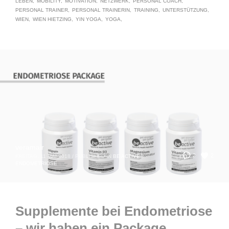
LEBEN
MOBILITY
MOTIVATION
NETZWERK
PERSONAL COACH
PERSONAL TRAINER
PERSONAL TRAINERIN
TRAINING
UNTERSTÜTZUNG
WIEN
WIEN HIETZING
YIN YOGA
YOGA
veramair
2
2
FREITAG, 11 MAI 2018
/
PUBLISHED IN
BE ACTIVE
,
ENDOMETRIOSE
Supplemente bei Endometriose
– wir haben ein Package