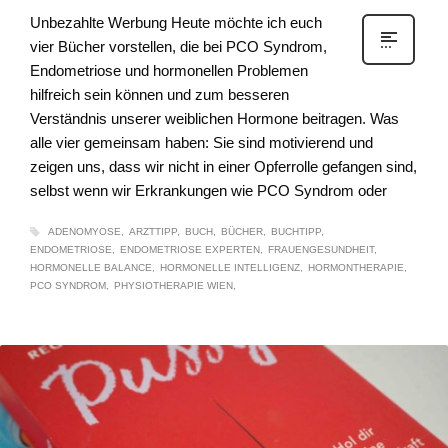
Unbezahlte Werbung Heute möchte ich euch
vier Bücher vorstellen, die bei PCO Syndrom,
Endometriose und hormonellen Problemen
hilfreich sein können und zum besseren
Verständnis unserer weiblichen Hormone beitragen. Was
alle vier gemeinsam haben: Sie sind motivierend und
zeigen uns, dass wir nicht in einer Opferrolle gefangen sind,
selbst wenn wir Erkrankungen wie PCO Syndrom oder
ADENOMYOSE
ARZTTIPP
BUCH
BÜCHER
BUCHTIPP
ENDOMETRIOSE
ENDOMETRIOSE EXPERTEN
FRAUENGESUNDHEIT
HORMONELLE BALANCE
HORMONELLE INTELLIGENZ
HORMONTHERAPIE
PCO SYNDROM
PHYSIOTHERAPIE WIEN