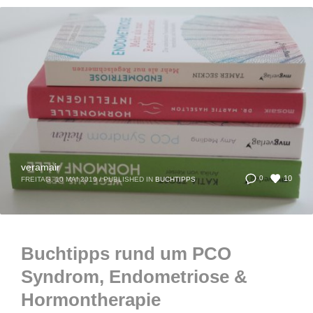
veramair
10
0
FREITAG, 10 MAI 2019
/
PUBLISHED IN
BUCHTIPPS
Buchtipps rund um PCO
Syndrom, Endometriose &
Hormontherapie