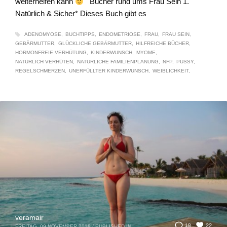
weiterhelfen kann
Bücher rund ums Frau Sein 1.
Natürlich & Sicher* Dieses Buch gibt es
ADENOMYOSE
BUCHTIPPS
ENDOMETRIOSE
FRAU
FRAU SEIN
GEBÄRMUTTER
GLÜCKLICHE GEBÄRMUTTER
HILFREICHE BÜCHER
HORMONFREIE VERHÜTUNG
KINDERWUNSCH
MYOME
NATÜRLICH VERHÜTEN
NATÜRLICHE FAMILIENPLANUNG
NFP
PUSSY
REGELSCHMERZEN
UNERFÜLLTER KINDERWUNSCH
WEIBLICHKEIT
veramair
22
18
FREITAG, 09 NOVEMBER 2018
/
PUBLISHED IN