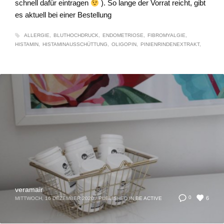
schnell dafür eintragen
). So lange der Vorrat reicht, gibt
es aktuell bei einer Bestellung
ALLERGIE
BLUTHOCHDRUCK
ENDOMETRIOSE
FIBROMYALGIE
HISTAMIN
HISTAMINAUSSCHÜTTUNG
OLIGOPIN
PINIENRINDENEXTRAKT
veramair
6
0
MITTWOCH, 16 DEZEMBER 2020
/
PUBLISHED IN
BE ACTIVE