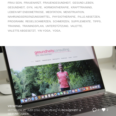
FRAU SEIN
FRAUENARZT
FRAUENGESUNDHEIT
GESUND LEBEN
GESUNDHEIT
GYN
HILFE
HORMONTHERAPIE
KRAFTTRAINING
LEBEN MIT ENDOMETRIOSE
MEDITATION
MENSTRUATION
NAHRUNGSERGÄNZUNGSMITTEL
PHYSIOTHERAPIE
PILLE ABSETZEN
PROGRAMM
REGELSCHMERZEN
SCHMERZEN
SUPPLEMENTE
TIPPS
TRAINING
TRAININGSPLAN
UNTERSTÜTZUNG
VALETTE
VALETTE ABGESETZT
YIN YOGA
YOGA
veramair
2
0
MITTWOCH, 27 JUNI 2018
/
PUBLISHED IN
GESUNDHEIT &
GESUND LEBEN