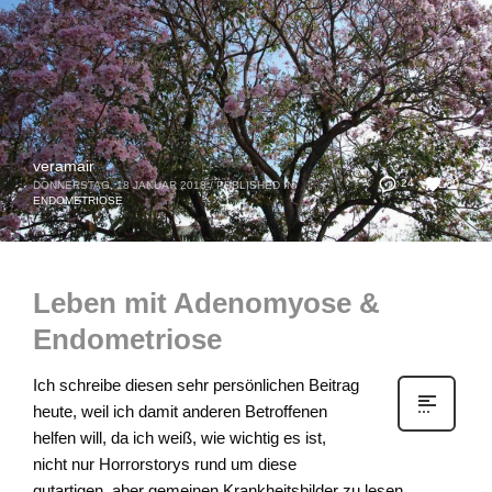
veramair
30
24
DONNERSTAG, 18 JANUAR 2018
/
PUBLISHED IN
ENDOMETRIOSE
Leben mit Adenomyose &
Endometriose
Ich schreibe diesen sehr persönlichen Beitrag
heute, weil ich damit anderen Betroffenen
helfen will, da ich weiß, wie wichtig es ist,
nicht nur Horrorstorys rund um diese
gutartigen, aber gemeinen Krankheitsbilder zu lesen,