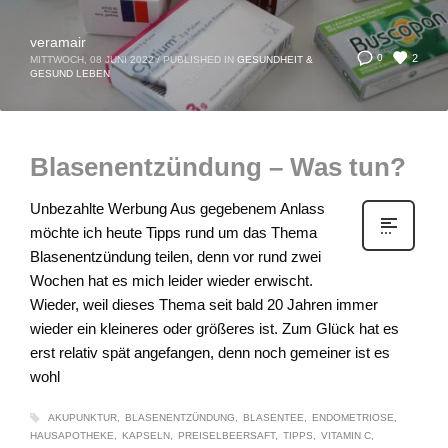
veramair
2
0
MITTWOCH, 08 JUNI 2022
/
PUBLISHED IN
GESUNDHEIT &
GESUND LEBEN
Blasenentzündung – Was tun?
Unbezahlte Werbung Aus gegebenem Anlass
möchte ich heute Tipps rund um das Thema
Blasenentzündung teilen, denn vor rund zwei
Wochen hat es mich leider wieder erwischt.
Wieder, weil dieses Thema seit bald 20 Jahren immer
wieder ein kleineres oder größeres ist. Zum Glück hat es
erst relativ spät angefangen, denn noch gemeiner ist es
wohl
AKUPUNKTUR
BLASENENTZÜNDUNG
BLASENTEE
ENDOMETRIOSE
HAUSAPOTHEKE
KAPSELN
PREISELBEERSAFT
TIPPS
VITAMIN C