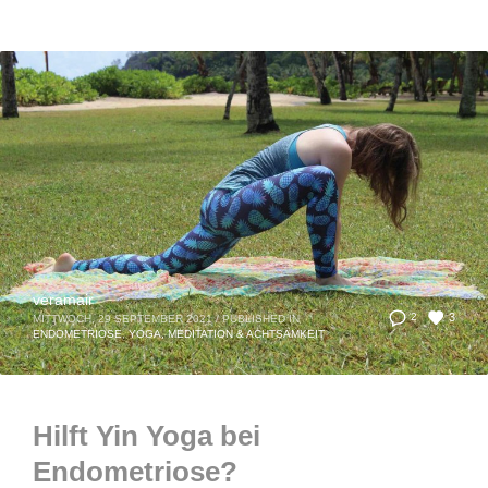
veramair
3
2
MITTWOCH, 29 SEPTEMBER 2021
/
PUBLISHED IN
ENDOMETRIOSE
,
YOGA, MEDITATION & ACHTSAMKEIT
Hilft Yin Yoga bei
Endometriose?