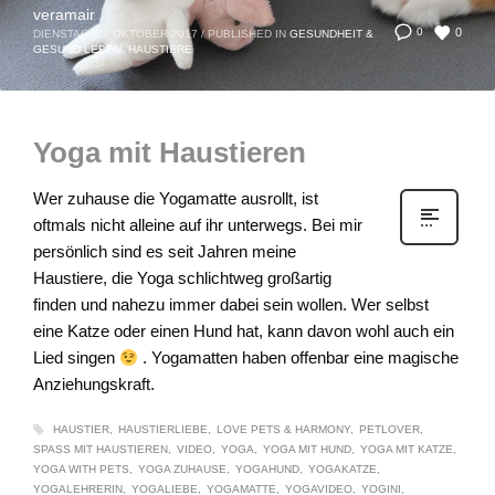
veramair
0
0
DIENSTAG, 03 OKTOBER 2017
/
PUBLISHED IN
GESUNDHEIT &
GESUND LEBEN
,
HAUSTIERE
Yoga mit Haustieren
Wer zuhause die Yogamatte ausrollt, ist
oftmals nicht alleine auf ihr unterwegs. Bei mir
persönlich sind es seit Jahren meine
Haustiere, die Yoga schlichtweg großartig
finden und nahezu immer dabei sein wollen. Wer selbst
eine Katze oder einen Hund hat, kann davon wohl auch ein
Lied singen
. Yogamatten haben offenbar eine magische
Anziehungskraft.
HAUSTIER
HAUSTIERLIEBE
LOVE PETS & HARMONY
PETLOVER
SPASS MIT HAUSTIEREN
VIDEO
YOGA
YOGA MIT HUND
YOGA MIT KATZE
YOGA WITH PETS
YOGA ZUHAUSE
YOGAHUND
YOGAKATZE
YOGALEHRERIN
YOGALIEBE
YOGAMATTE
YOGAVIDEO
YOGINI