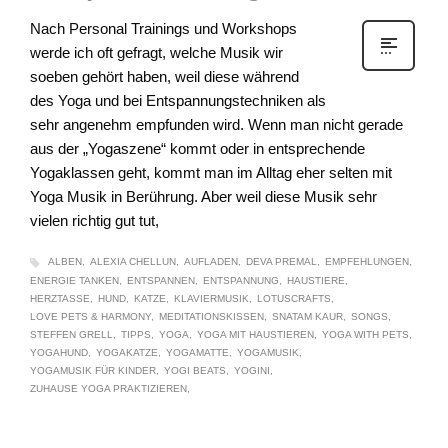
Nach Personal Trainings und Workshops
werde ich oft gefragt, welche Musik wir
soeben gehört haben, weil diese während
des Yoga und bei Entspannungstechniken als
sehr angenehm empfunden wird. Wenn man nicht gerade
aus der „Yogaszene“ kommt oder in entsprechende
Yogaklassen geht, kommt man im Alltag eher selten mit
Yoga Musik in Berührung. Aber weil diese Musik sehr
vielen richtig gut tut,
ALBEN
ALEXIA CHELLUN
AUFLADEN
DEVA PREMAL
EMPFEHLUNGEN
ENERGIE TANKEN
ENTSPANNEN
ENTSPANNUNG
HAUSTIERE
HERZTASSE
HUND
KATZE
KLAVIERMUSIK
LOTUSCRAFTS
LOVE PETS & HARMONY
MEDITATIONSKISSEN
SNATAM KAUR
SONGS
STEFFEN GRELL
TIPPS
YOGA
YOGA MIT HAUSTIEREN
YOGA WITH PETS
YOGAHUND
YOGAKATZE
YOGAMATTE
YOGAMUSIK
YOGAMUSIK FÜR KINDER
YOGI BEATS
YOGINI
ZUHAUSE YOGA PRAKTIZIEREN