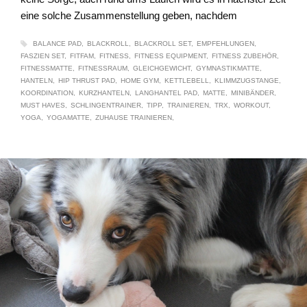
eine solche Zusammenstellung geben, nachdem
BALANCE PAD
BLACKROLL
BLACKROLL SET
EMPFEHLUNGEN
FASZIEN SET
FITFAM
FITNESS
FITNESS EQUIPMENT
FITNESS ZUBEHÖR
FITNESSMATTE
FITNESSRAUM
GLEICHGEWICHT
GYMNASTIKMATTE
HANTELN
HIP THRUST PAD
HOME GYM
KETTLEBELL
KLIMMZUGSTANGE
KOORDINATION
KURZHANTELN
LANGHANTEL PAD
MATTE
MINIBÄNDER
MUST HAVES
SCHLINGENTRAINER
TIPP
TRAINIEREN
TRX
WORKOUT
YOGA
YOGAMATTE
ZUHAUSE TRAINIEREN