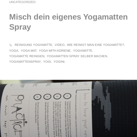
UNCATEGORIZED
Misch dein eigenes Yogamatten
Spray
REINIGUNG YOGAMATTE
VIDEO
WIE REINIGT MAN EINE YOGAMATTE?
YOGA
YOGA MAT
YOGA WITH ADRIENE
YOGAMATTE
YOGAMATTE REINIGEN
YOGAMATTEN SPRAY SELBER MACHEN
YOGAMATTENSPRAY
YOGI
YOGINI