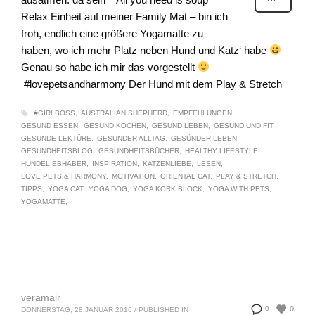
Relax Einheit auf meiner Family Mat – bin ich
froh, endlich eine größere Yogamatte zu
haben, wo ich mehr Platz neben Hund und Katz‘ habe
Genau so habe ich mir das vorgestellt
#lovepetsandharmony Der Hund mit dem Play & Stretch
#GIRLBOSS
AUSTRALIAN SHEPHERD
EMPFEHLUNGEN
GESUND ESSEN
GESUND KOCHEN
GESUND LEBEN
GESUND UND FIT
GESUNDE LEKTÜRE
GESUNDER ALLTAG
GESÜNDER LEBEN
GESUNDHEITSBLOG
GESUNDHEITSBÜCHER
HEALTHY LIFESTYLE
HUNDELIEBHABER
INSPIRATION
KATZENLIEBE
LESEN
LOVE PETS & HARMONY
MOTIVATION
ORIENTAL CAT
PLAY & STRETCH
TIPPS
YOGA CAT
YOGA DOG
YOGA KORK BLOCK
YOGA WITH PETS
YOGAMATTE
veramair
0
0
DONNERSTAG, 28 JANUAR 2016
/
PUBLISHED IN