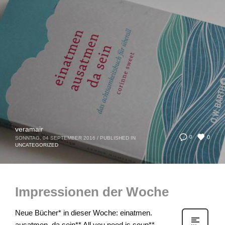
veramair
0
0
SONNTAG, 04 SEPTEMBER 2016
/
PUBLISHED IN
UNCATEGORIZED
Impressionen der Woche
Neue Bücher* in dieser Woche: einatmen.
ausatmen. da sein** All you need is soup**