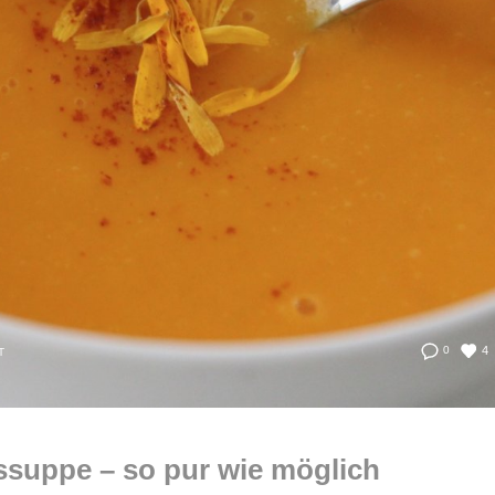
4
0
T
ssuppe – so pur wie möglich