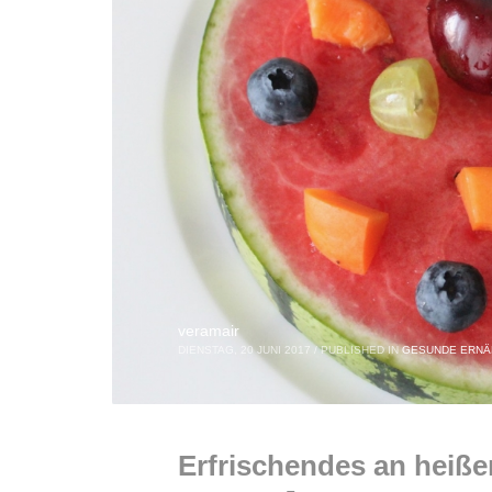
veramair
DIENSTAG, 20 JUNI 2017
/
PUBLISHED IN
GESUNDE ERN
Erfrischendes an heiße