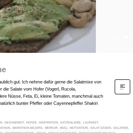
0
0
RIZED
he
aublich gut. Ich nehme dafür gerne die Salatmixe von
er die Salate vom Hofer (Vogerl, Rucola,
re Nüsse, Feta, Ei, kleine Tomaten, manchmal auch
türlich bunter Pfeffer oder Cayennepfeffer Shakiri
EN
GESUNDHEIT
HOFER
INSPIRATION
KATZENLIEBE
LAUFARZT
ATHON
MARATHON MAJORS
MERKUR
MIAU
MOTIVATION
SALAT ESSEN
SALATMIX