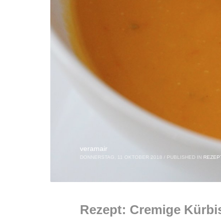
veramair
DONNERSTAG, 11 OKTOBER 2018
/
PUBLISHED IN
REZEP
Rezept: Cremige Kürbi