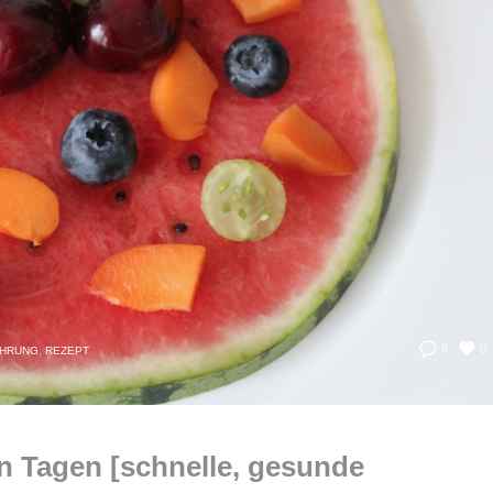
0
0
ÄHRUNG
,
REZEPT
n Tagen [schnelle, gesunde