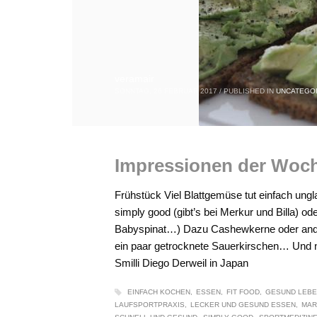
veramair
SONNTAG, 26 FEBRUAR 2017
/
PUBLISHED IN
UNCATEGO
Impressionen der Woc
Frühstück Viel Blattgemüse tut einfach ungl
simply good (gibt’s bei Merkur und Billa) od
Babyspinat…) Dazu Cashewkerne oder ande
ein paar getrocknete Sauerkirschen… Und na
Smilli Diego Derweil in Japan
EINFACH KOCHEN
ESSEN
FIT FOOD
GESUND LEB
LAUFSPORTPRAXIS
LECKER UND GESUND ESSEN
MAR