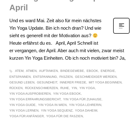
April
Und es ward Mai. Zeit also für mein nächstes
Yin Yoga Update. Bin ich noch dran? Und wie
sieht es generell mit der Motivation aus?
Heute erfährst du es. April, April Schnell ist
er vergangen, der April. Aber auch mit vielen, zwar meist
kurzen Yin Yoga Einheiten. Ob ich noch motiviert bin? Ja,
ATEM
ATMEN
AUFTANKEN
BINDEGEWEBE
EBOOK
ENERGIE
ENTSPANNEN
ENTSPANNUNG
FASZIEN
GESCHMEIDIGER WERDEN
GESUND LEBEN
GESUNDHEIT
INNERER FRIEDE
MIT YOGA BEGINNEN
RÜCKEN
RÜCKENSCHMERZEN
RUHE
YIN
YIN YOGA
YIN YOGA AUSPROBIEREN
YIN YOGA EBOOK
YIN YOGA ERFAHRUNGSBERICHT
YIN YOGA FÜR ZUHAUSE
YIN YOGA GUIDE
YIN YOGA IN WIEN
YIN YOGA LEHRERIN
YIN YOGA LERNEN
YIN YOGA SEQUENZ
YOGA DAHEIM
YOGA FÜR ANFÄNGER
YOGA FÜR DIE FASZIEN