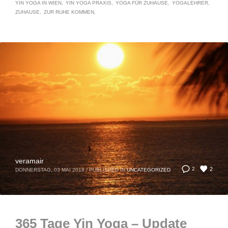
YIN YOGA IN WIEN
YIN YOGA PRAXIS
YOGA FÜR ZUHAUSE
YOGALEHRER
ZUHAUSE
ZUR RUHE KOMMEN
veramair
2
2
DONNERSTAG, 03 MAI 2018
/
PUBLISHED IN
UNCATEGORIZED
365 Tage Yin Yoga – Update