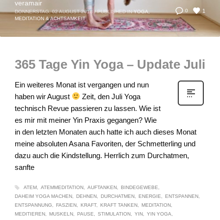
veramair
1
0
DONNERSTAG, 02 AUGUST 2018
/
PUBLISHED IN
YOGA,
MEDITATION & ACHTSAMKEIT
365 Tage Yin Yoga – Update Juli
Ein weiteres Monat ist vergangen und nun
haben wir August
Zeit, den Juli Yoga
technisch Revue passieren zu lassen. Wie ist
es mir mit meiner Yin Praxis gegangen? Wie
in den letzten Monaten auch hatte ich auch dieses Monat
meine absoluten Asana Favoriten, der Schmetterling und
dazu auch die Kindstellung. Herrlich zum Durchatmen,
sanfte
ATEM
ATEMMEDITATION
AUFTANKEN
BINDEGEWEBE
DAHEIM YOGA MACHEN
DEHNEN
DURCHATMEN
ENERGIE
ENTSPANNEN
ENTSPANNUNG
FASZIEN
KRAFT
KRAFT TANKEN
MEDITATION
MEDITIEREN
MUSKELN
PAUSE
STIMULATION
YIN
YIN YOGA