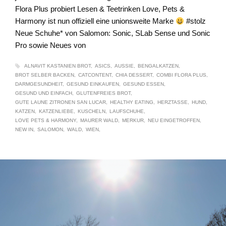
Flora Plus probiert Lesen & Teetrinken Love, Pets &
Harmony ist nun offiziell eine unionsweite Marke
#stolz
Neue Schuhe* von Salomon: Sonic, SLab Sense und Sonic
Pro sowie Neues von
ALNAVIT KASTANIEN BROT
ASICS
AUSSIE
BENGALKATZEN
BROT SELBER BACKEN
CATCONTENT
CHIA DESSERT
COMBI FLORA PLUS
DARMGESUNDHEIT
GESUND EINKAUFEN
GESUND ESSEN
GESUND UND EINFACH
GLUTENFREIES BROT
GUTE LAUNE ZITRONEN SAN LUCAR
HEALTHY EATING
HERZTASSE
HUND
KATZEN
KATZENLIEBE
KUSCHELN
LAUFSCHUHE
LOVE PETS & HARMONY
MAURER WALD
MERKUR
NEU EINGETROFFEN
NEW IN
SALOMON
WALD
WIEN