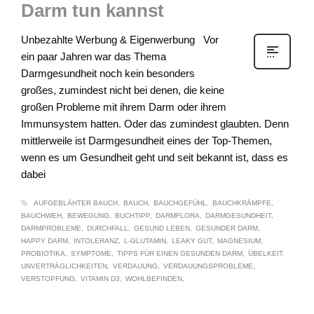
Darm tun kannst
Unbezahlte Werbung & Eigenwerbung Vor
ein paar Jahren war das Thema
Darmgesundheit noch kein besonders
großes, zumindest nicht bei denen, die keine
großen Probleme mit ihrem Darm oder ihrem
Immunsystem hatten. Oder das zumindest glaubten. Denn
mittlerweile ist Darmgesundheit eines der Top-Themen,
wenn es um Gesundheit geht und seit bekannt ist, dass es
dabei
AUFGEBLÄHTER BAUCH
BAUCH
BAUCHGEFÜHL
BAUCHKRÄMPFE
BAUCHWEH
BEWEGUNG
BUCHTIPP
DARMFLORA
DARMGESUNDHEIT
DARMPROBLEME
DURCHFALL
GESUND LEBEN
GESUNDER DARM
HAPPY DARM
INTOLERANZ
L-GLUTAMIN
LEAKY GUT
MAGNESIUM
PROBIOTIKA
SYMPTOME
TIPPS FÜR EINEN GESUNDEN DARM
ÜBELKEIT
UNVERTRÄGLICHKEITEN
VERDAUUNG
VERDAUUNGSPROBLEME
VERSTOPFUNG
VITAMIN D3
WOHLBEFINDEN