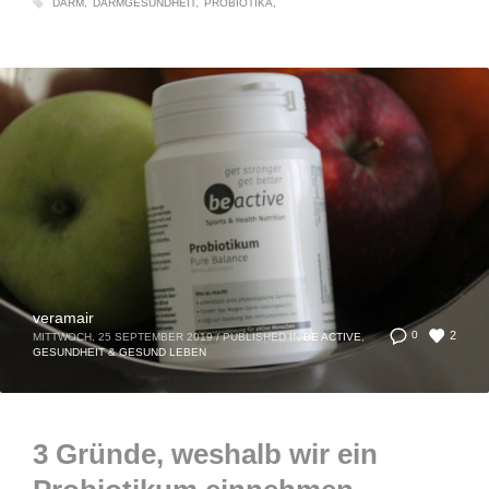
DARM
DARMGESUNDHEIT
PROBIOTIKA
veramair
2
0
MITTWOCH, 25 SEPTEMBER 2019
/
PUBLISHED IN
BE ACTIVE
,
GESUNDHEIT & GESUND LEBEN
3 Gründe, weshalb wir ein