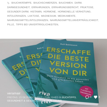
BAUCHKRÄMPFE
BAUCHSCHMERZEN
BAUCHWEH
DARM
DARMGESUNDHEIT
ERFAHRUNGEN
ERFAHRUNGSBERICHT
FRUKTOSE
GESUNDER DARM
HISTAMIN
HORMONE
HORMONELLE VERHÜTUNG
INTOLERANZEN
LAKTOSE
MAGNESIUM
MEDIKAMENTE
NAHRUNGSMITTELINTOLERANZEN
NAHRUNGSMITTELUNVERTRÄGLICHKEIT
PILLE
TIPPS BEI UNVERTRÄGLICHKEITEN
veramair
3
0
FREITAG, 15 DEZEMBER 2017
/
PUBLISHED IN
BUCHTIPPS
,
GESUNDHEIT & GESUND LEBEN
,
VERLOSUNG