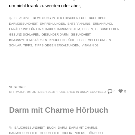
um nicht krank zu werden oder aber,
BE ACTIVE
BEWEGUNG IN DER FRISCHEN LUFT
BUCHTIPPS
DARMGESUNDHEIT
EMPFEHLUNGEN
ENTSPANNUNG
ERNÄHRUNG
ERNÄHRUNG FÜR EIN STARKES IMMUNSYSTEM
ESSEN
GESUND LEBEN
GESUND SCHLAFEN
GESUNDER DARM
GESUNDHEIT
IMMUNSYSTEM STÄRKEN
KNOCHENBRÜHE
LESEEMPFEHLUNGEN
SCHLAF
TIPPS
TIPPS GEGEN ERKÄLTUNGEN
VITAMIN D3
veramair
0
0
MITTWOCH, 05 OKTOBER 2016
/
PUBLISHED IN
UNCATEGORIZED
Darm mit Charme Hörbuch
BAUCHGESUNDHEIT
BUCH
DARM
DARM MIT CHARME
DARMGESUNDHEIT
GESUNDHEIT
GIULIA ENDERS
HÖRBUCH