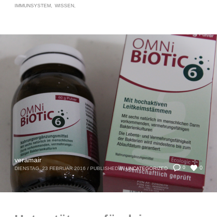
IMMUNSYSTEM
WISSEN
veramair
0
0
DIENSTAG, 23 FEBRUAR 2016
/
PUBLISHED IN
UNCATEGORIZED