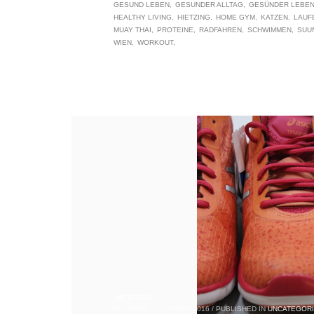
GESUND LEBEN
GESUNDER ALLTAG
GESÜNDER LEBE
HEALTHY LIVING
HIETZING
HOME GYM
KATZEN
LAUF
MUAY THAI
PROTEINE
RADFAHREN
SCHWIMMEN
SUU
WIEN
WORKOUT
veramair
SONNTAG, 17 JANUAR 2016
/
PUBLISHED IN
UNCATEGOR