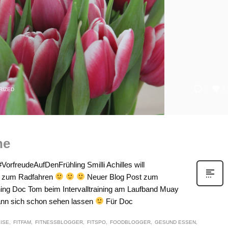
0
0
RIZED
he
orfreudeAufDenFrühling Smilli Achilles will
t zum Radfahren
Neuer Blog Post zum
ing Doc Tom beim Intervalltraining am Laufband Muay
ann sich schon sehen lassen
Für Doc
ISE
FITFAM
FITNESSBLOGGER
FITSPO
FOODBLOGGER
GESUND ESSEN