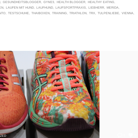
N
GESUNDHEITSBLOGGER
GYM23
HEALTH BLOGGER
HEALTHY EATING
EN
LAUFEN MIT HUND
LAUFHUND
LAUFSPORTPRAXIS
LIEBHERR
MERIDA
NTO
TESTSCHUHE
THAIBOXEN
TRAINING
TRIATHLON
TRX
TULPENLIEBE
VIENNA
0
0
IZED