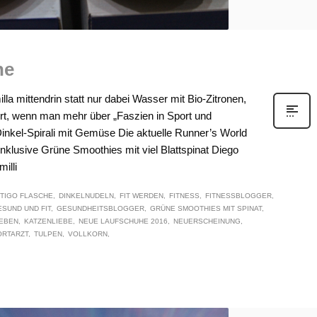
he
 mittendrin statt nur dabei Wasser mit Bio-Zitronen,
t, wenn man mehr über „Faszien in Sport und
Dinkel-Spirali mit Gemüse Die aktuelle Runner’s World
klusive Grüne Smoothies mit viel Blattspinat Diego
illi
TIGO FLASCHE
DINKELNUDELN
FIT WERDEN
FITNESS
FITNESSBLOGGER
SUND UND FIT
GESUNDHEITSBLOGGER
GRÜNE SMOOTHIES MIT SPINAT
LEBEN
KATZENLIEBE
NEUE LAUFSCHUHE 2016
NEUERSCHEINUNG
ORTARZT
TULPEN
VOLLKORN