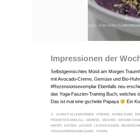
veramair
SONNTAG, 21 FEBRUAR 2016
/
PUBLISHED IN
UNCATEGO
Impressionen der Woc
Selbstgemischtes Müsli am Morgen Traumha
mit Avocado-Creme, Gemüse und Bio-Huhn 
#Rezensionsexemplar Ebenfalls neu ersch
das Yoga-Faszien-Training Buch, welches i
Das ist mal eine gscheite Papaya
Ein Ko
ALNAVIT ALLESKÖNNER
ATMUNG
AUSBILDUNG
BÜ
FRÜHSTÜCKSMÜLSLI
GEMÜSE
GESUND
GESUND ESS
HOFER
KATZEN
LECKER
LECKER ESSEN
NEUERSCH
YOGALEHRERAUSBILDUNG
YOGINI