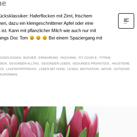
he
cksklassiker: Haferflocken mit Zimt, frischem
n, dazu ein kleingeschnittener Apfel oder eine
st. Kann mit pflanzlicher Milch wie auch nur mit
hings Doc Tom
Bei einem Spaziergang mit
OGEN ESSEN
BÜCHER
ERNÄHRUNG
FASCHING
FIT COUPLE
FITFAM
EBEN
GESUNDER ALLTAG
GESÜNDER LEBEN
GESUNDES FRÜHSTÜCK
HAUSTIERE
ER
LAUFSPORTPRAXIS
LEBEN MIT HUND
LESEN
MOTIVATION
NATUR
OUTDOOR
SUPERMAN