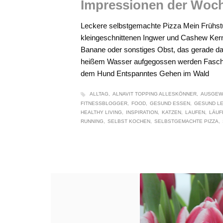
Impressionen der Woc
Leckere selbstgemachte Pizza Mein Frühstü
kleingeschnittenen Ingwer und Cashew Kerne
Banane oder sonstiges Obst, das gerade da i
heißem Wasser aufgegossen werden Fasc
dem Hund Entspanntes Gehen im Wald
ALLTAG
ALNAVIT TOPPING ALLESKÖNNER
AUSGEW
FITNESSBLOGGER
FOOD
GESUND ESSEN
GESUND L
HEALTHY LIVING
INSPIRATION
KATZEN
LAUFEN
LÄUF
RUNNING
SELBST KOCHEN
SELBSTGEMACHTE PIZZA