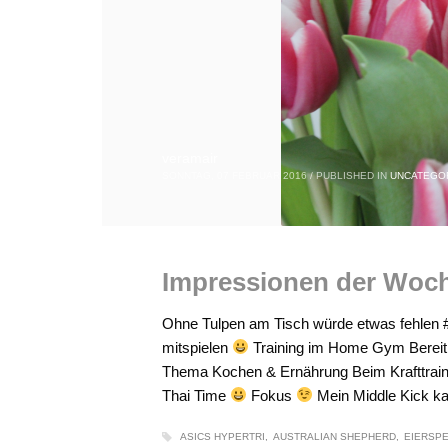
veramair
SONNTAG, 07 FEBRUAR 2016
/
PUBLISHED IN
UNCATEGO
Impressionen der Woc
Ohne Tulpen am Tisch würde etwas fehlen #V
mitspielen
Training im Home Gym Berei
Thema Kochen & Ernährung Beim Krafttrain
Thai Time
Fokus
Mein Middle Kick k
ASICS HYPERTRI
AUSTRALIAN SHEPHERD
EIERSPE