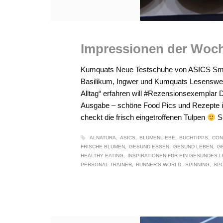
Impressionen der Woc
Kumquats Neue Testschuhe von ASICS Smilla
Basilikum, Ingwer und Kumquats Lesenswer
Alltag“ erfahren will #Rezensionsexemplar 
Ausgabe – schöne Food Pics und Rezepte in
checkt die frisch eingetroffenen Tulpen
Sm
ALNATURA
ASICS
BLUMENLIEBE
BUCHTIPPS
CON
FRISCHE BLUMEN
GESUND ESSEN
GESUND LEBEN
GE
HEALTHY EATING
INSPIRATIONEN FÜR EIN GESUNDES 
PERSONAL TRAINER
RUNNER'S WORLD
SPINNING
SP