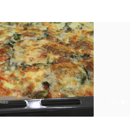
0
0
RIZED