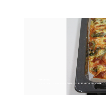
veramair
SONNTAG, 14 FEBRUAR 2016
/
PUBLISHED IN
UNCATEGO