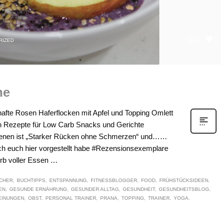
0
2
RIZED
he
fte Rosen Haferflocken mit Apfel und Topping Omlett
Rezepte für Low Carb Snacks und Gerichte
ienen ist „Starker Rücken ohne Schmerzen“ und……
ch euch hier vorgestellt habe #Rezensionsexemplare
rb voller Essen …
CHER
BUCHTIPPS
ENTSPANNUNG
FITNESSBLOGGER
FOOD
FRÜHSTÜCKSIDEEN
EN
GESUNDE ERNÄHRUNG
GESUNDER ALLTAG
GESUNDHEIT
GESUNDHEITSBLOG
EINUNGEN
OBST
PERSONAL TRAINER
PRANA
TOPPING
TRAINER
YOGA