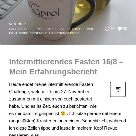
veramair
52
23
FREITAG, 22 DEZEMBER 2017
/
PUBLISHED IN
GESUNDE
ERNÄHRUNG
,
GESUNDHEIT & GESUND LEBEN
Intermittierendes Fasten 16/8 –
Mein Erfahrungsbericht
Heute endet meine intermittierende Fasten
Challenge, welche ich am 27. November
zusammen mit einigen von euch gestartet
habe. Und es ist Zeit, euch zu berichten, wie
es mir damit ergangen ist
. Ich sitze gerade mit einem
(ungesüßten) Kräutertee an meinem Schreibtisch, während
ich diese Zeilen tippe und lasse in meinem Kopf Revue
passieren, was