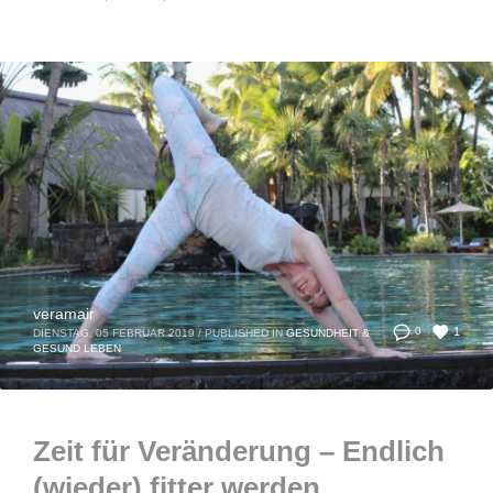
veramair
1
0
DIENSTAG, 05 FEBRUAR 2019
/
PUBLISHED IN
GESUNDHEIT &
GESUND LEBEN
Zeit für Veränderung – Endlich
(wieder) fitter werden