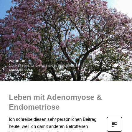
veramair
30
24
DONNERSTAG, 18 JANUAR 2018
/
PUBLISHED IN
ENDOMETRIOSE
Leben mit Adenomyose &
Endometriose
Ich schreibe diesen sehr persönlichen Beitrag
heute, weil ich damit anderen Betroffenen