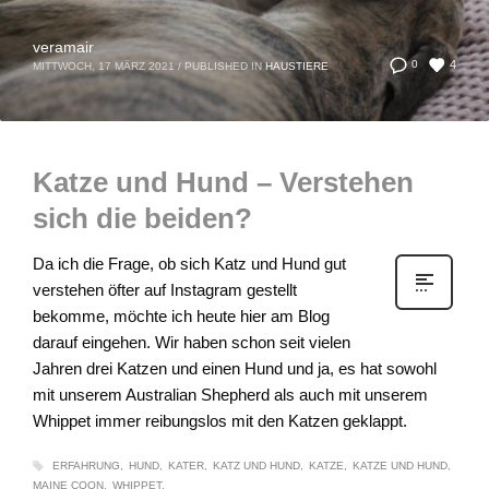
veramair
4
0
MITTWOCH, 17 MÄRZ 2021
/
PUBLISHED IN
HAUSTIERE
Katze und Hund – Verstehen
sich die beiden?
Da ich die Frage, ob sich Katz und Hund gut
verstehen öfter auf Instagram gestellt
bekomme, möchte ich heute hier am Blog
darauf eingehen. Wir haben schon seit vielen
Jahren drei Katzen und einen Hund und ja, es hat sowohl
mit unserem Australian Shepherd als auch mit unserem
Whippet immer reibungslos mit den Katzen geklappt.
ERFAHRUNG
HUND
KATER
KATZ UND HUND
KATZE
KATZE UND HUND
MAINE COON
WHIPPET