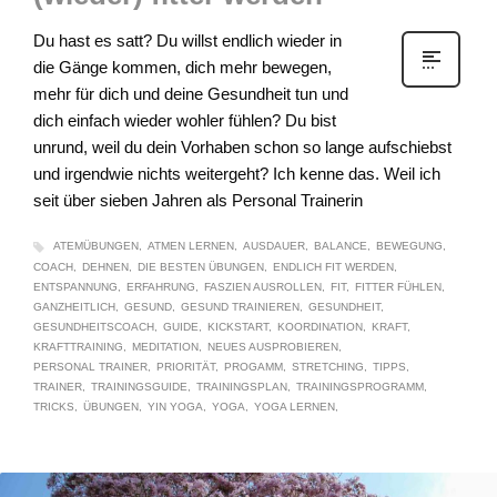
Du hast es satt? Du willst endlich wieder in
die Gänge kommen, dich mehr bewegen,
mehr für dich und deine Gesundheit tun und
dich einfach wieder wohler fühlen? Du bist
unrund, weil du dein Vorhaben schon so lange aufschiebst
und irgendwie nichts weitergeht? Ich kenne das. Weil ich
seit über sieben Jahren als Personal Trainerin
ATEMÜBUNGEN
ATMEN LERNEN
AUSDAUER
BALANCE
BEWEGUNG
COACH
DEHNEN
DIE BESTEN ÜBUNGEN
ENDLICH FIT WERDEN
ENTSPANNUNG
ERFAHRUNG
FASZIEN AUSROLLEN
FIT
FITTER FÜHLEN
GANZHEITLICH
GESUND
GESUND TRAINIEREN
GESUNDHEIT
GESUNDHEITSCOACH
GUIDE
KICKSTART
KOORDINATION
KRAFT
KRAFTTRAINING
MEDITATION
NEUES AUSPROBIEREN
PERSONAL TRAINER
PRIORITÄT
PROGAMM
STRETCHING
TIPPS
TRAINER
TRAININGSGUIDE
TRAININGSPLAN
TRAININGSPROGRAMM
TRICKS
ÜBUNGEN
YIN YOGA
YOGA
YOGA LERNEN