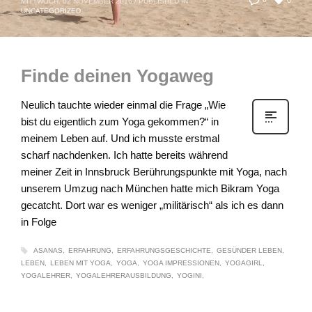
MITTWOCH, 02 NOVEMBER 2016
/
PUBLISHED IN
UNCATEGORIZED
Finde deinen Yogaweg
Neulich tauchte wieder einmal die Frage „Wie
bist du eigentlich zum Yoga gekommen?“ in
meinem Leben auf. Und ich musste erstmal
scharf nachdenken. Ich hatte bereits während
meiner Zeit in Innsbruck Berührungspunkte mit Yoga, nach
unserem Umzug nach München hatte mich Bikram Yoga
gecatcht. Dort war es weniger „militärisch“ als ich es dann
in Folge
ASANAS
ERFAHRUNG
ERFAHRUNGSGESCHICHTE
GESÜNDER LEBEN
LEBEN
LEBEN MIT YOGA
YOGA
YOGA IMPRESSIONEN
YOGAGIRL
YOGALEHRER
YOGALEHRERAUSBILDUNG
YOGINI