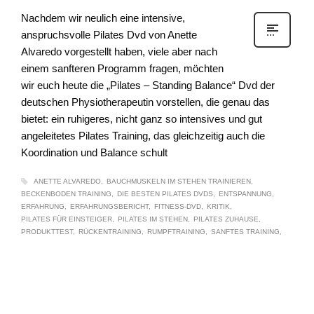
Nachdem wir neulich eine intensive,
anspruchsvolle Pilates Dvd von Anette
Alvaredo vorgestellt haben, viele aber nach
einem sanfteren Programm fragen, möchten
wir euch heute die „Pilates – Standing Balance“ Dvd der
deutschen Physiotherapeutin vorstellen, die genau das
bietet: ein ruhigeres, nicht ganz so intensives und gut
angeleitetes Pilates Training, das gleichzeitig auch die
Koordination und Balance schult
ANETTE ALVAREDO
BAUCHMUSKELN IM STEHEN TRAINIEREN
BECKENBODEN TRAINING
DIE BESTEN PILATES DVDS
ENTSPANNUNG
ERFAHRUNG
ERFAHRUNGSBERICHT
FITNESS-DVD
KRITIK
PILATES FÜR EINSTEIGER
PILATES IM STEHEN
PILATES ZUHAUSE
PRODUKTTEST
RÜCKENTRAINING
RUMPFTRAINING
SANFTES TRAINING